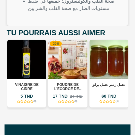
صحة القلب والكوليسترول: جميعها
في ضبط
مستويات الضار مع صحة القلب والشرايين.
TU POURRAIS AUSSI AIMER
-30%
VINAIGRE DE
POUDRE DE
عسل زعتر عسل برڨو
ن
CIDRE
L'ECORCE DES
GRENADES 300GR
5 TND
17 TND
60 TND
24 TND
(0)
(0)
(0)