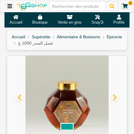
0
Accueil
Boutique
Vente en gros
Snay3i
Profile
Accueil
Supérette
Alimentaire & Boissons
Epicerie
عسل السدر 1000 غ