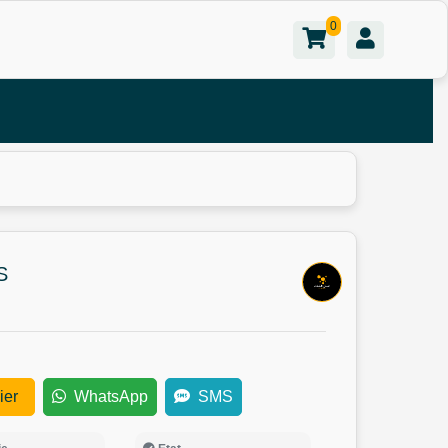
0
عس
ier
WhatsApp
SMS