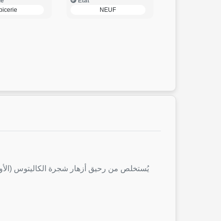
ie
Etat
picerie
NEUF