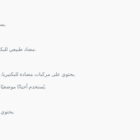
يساعد في التخفيف من أعراض نزلات البرد والإنفلونزا.
مضاد طبيعي للبكتيريا والفيروسات المسببة لالتهابات الجهاز التنفسي.
يحتوي على مركبات مضادة للبكتيريا، مما يجعله فعالًا في تطهير الجسم ومكافحة العدوى.
يُستخدم أحيانًا موضعيًا على الجروح والخدوش لتسريع الشفاء ومنع التلوث.
يحتوي على مضادات أكسدة تساعد في تقوية جهاز المناعة.