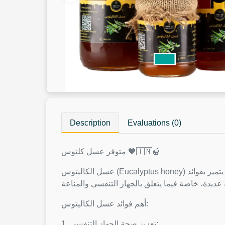
Description
Evaluations (0)
متوفر عسل كلتوس 🧡🇹🇳🍯
عسل الكاليتوس (Eucalyptus honey) يُستخلص من رحيق أزهار شجرة الكاليتوس (الأوكالبتوس)، ويُعرف بطعمه المميز ولونه الداكن ورائحته العطرية القوية. يتميز بفوائد
أهم فوائد عسل الكاليتوس:
1. تعزيز صحة الجهاز التنفسي: