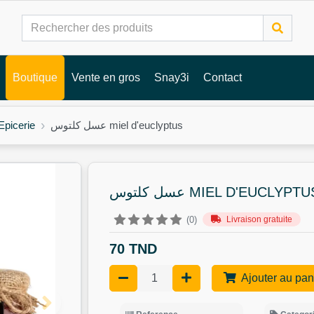
Boutique
Vente en gros
Snay3i
Contact
عسل كلتوس miel d'euclyptus
Epicerie
ل كلتوس MIEL D'EUCLYPTUS
Livraison gratuite
(0)
70 TND
Ajouter au pan