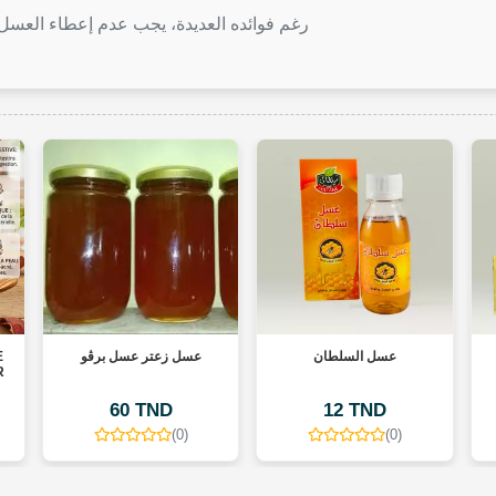
رغم فوائده العديدة، يجب عدم إعطاء العس
اكياس عسل السدر
عسل السلطان
عسل زع
D
12 TND
120 TND
(0)
(0)
(0)