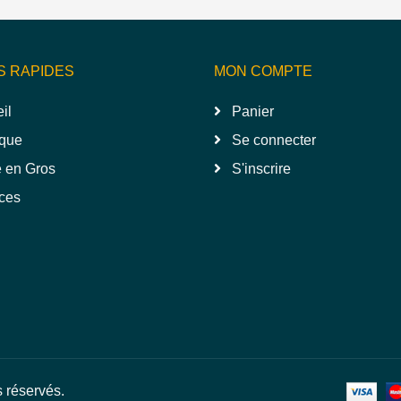
S RAPIDES
MON COMPTE
il
Panier
que
Se connecter
 en Gros
S'inscrire
ces
s réservés.