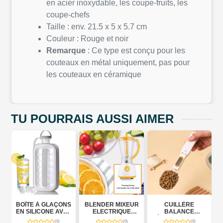
en acier inoxydable, les coupe-fruits, les
coupe-chefs
Taille : env. 21.5 x 5 x 5.7 cm
Couleur : Rouge et noir
Remarque
: Ce type est conçu pour les
couteaux en métal uniquement, pas pour
les couteaux en céramique
TU POURRAIS AUSSI AIMER
OÎTE À GLAÇONS
BLENDER MIXEUR
CUILLÈRE
CAS
N SILICONE AVEC
ELECTRIQUE
BALANCE
ÉLECTR
BAC DE
1000W
ÉLECTRONIQUE
6
(0)
(0)
(0)