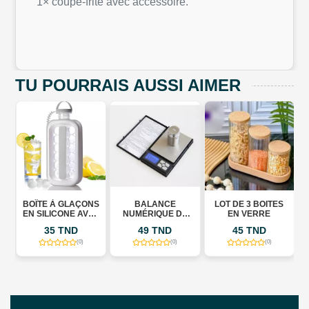
1× coupe-frite avec accessoire.
TU POURRAIS AUSSI AIMER
AÇONS
BALANCE
LOT DE 3 BOITES
ASSIETTE VINTAGE
 AVEC
NUMÉRIQUE DE
EN VERRE
POCHE
49 TND
45 TND
20 TND
ON –
X 800
(0)
(0)
(0)
(0)