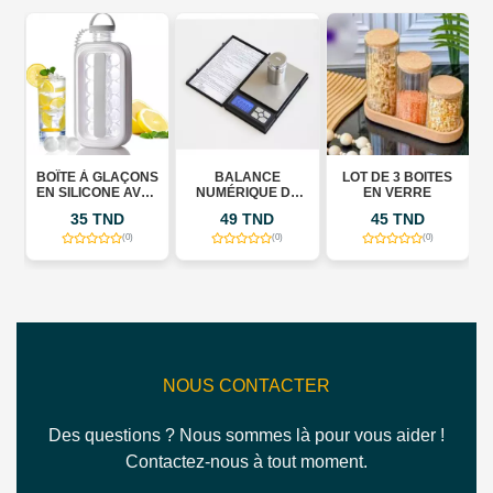
OÎTE À GLAÇONS
BALANCE
LOT DE 3 BOITES
ASSIET
N SILICONE AVEC
NUMÉRIQUE DE
EN VERRE
BAC DE
POCHE
35 TND
49 TND
45 TND
2
CONSERVATION –
CE CUBE BOX 800
(0)
(0)
(0)
M
NOUS CONTACTER
Des questions ? Nous sommes là pour vous aider !
Contactez-nous à tout moment.