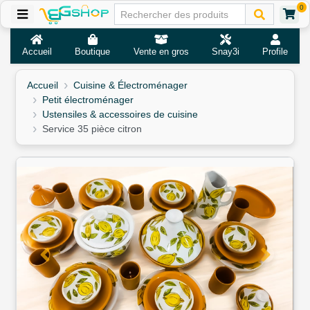
0
Accueil
Boutique
Vente en gros
Snay3i
Profile
Accueil
Cuisine & Électroménager
Petit électroménager
Ustensiles & accessoires de cuisine
Service 35 pièce citron