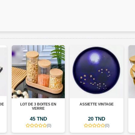
TES EN
ASSIETTE VINTAGE
BOCAUX À ÉPICES
E
D
20 TND
70 TND
(0)
(0)
(0)