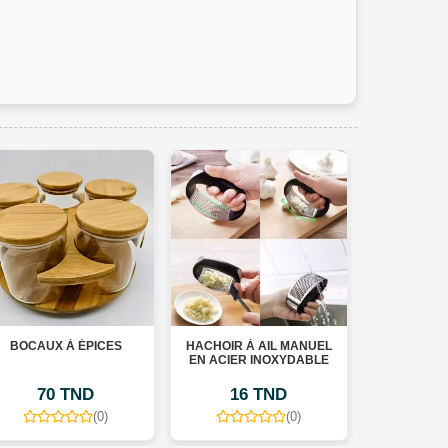
HACHOIR À AIL MANUEL
COUPE-POMMES DE
CO
EN ACIER INOXYDABLE
TERRE PROFESSIONNEL
LU
AVEC 2 INSERTS -
A
ANTIDÉRAPANT
B
16 TND
39 TND
(0)
(0)