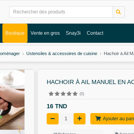
Boutique
Vente en gros
Snay3i
Contact
troménager
Ustensiles & accessoires de cuisine
Hachoir à Ail M
HACHOIR À AIL MANUEL EN A
(0)
16 TND
Ajouter au pan