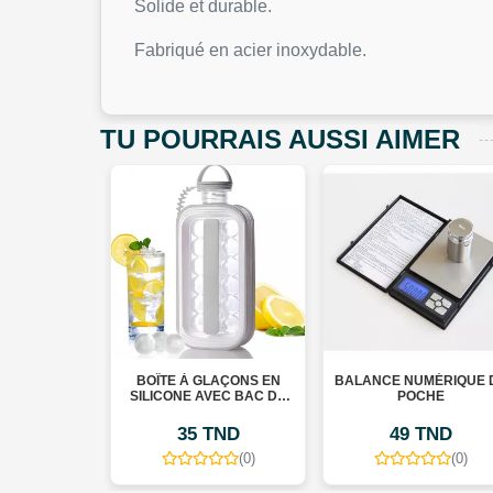
Solide et durable.
Fabriqué en acier inoxydable.
TU POURRAIS AUSSI AIMER
TE À GLAÇONS EN
BALANCE NUMÉRIQUE DE
LOT DE 3 BOI
CONE AVEC BAC DE
POCHE
VERR
SERVATION – ICE
UBE BOX 800 M
35 TND
49 TND
45 TN
(0)
(0)