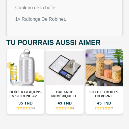
Contenu de la boîte:
1× Rallonge De Robinet.
TU POURRAIS AUSSI AIMER
AÇONS
BALANCE
LOT DE 3 BOITES
ASSIETTE VINTAGE
 AVEC
NUMÉRIQUE DE
EN VERRE
E
POCHE
D
49 TND
45 TND
20 TND
ION –
X 800
(0)
(0)
(0)
(0)