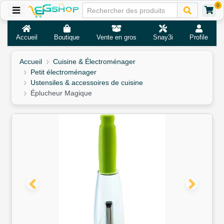
0
Accueil
Boutique
Vente en gros
Snay3i
Profile
Accueil
Cuisine & Électroménager
Petit électroménager
Ustensiles & accessoires de cuisine
Éplucheur Magique