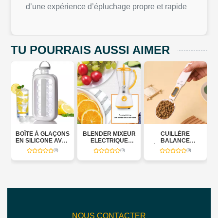
d’une expérience d’épluchage propre et rapide
TU POURRAIS AUSSI AIMER
ÇONS
BLENDER MIXEUR
CUILLÈRE
CASSEROLE
AVEC
ELECTRIQUE
BALANCE
ÉLECTRIQUE 1,5 L
1000W
ÉLECTRONIQUE
600 W
)
(0)
(0)
(0)
ON –
 800
NOUS CONTACTER