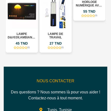
HORLOGE
NUMÉRIQUE AVEC
PROJECTEUR ET
55 TND
ÉCRAN MIROIR
(0)
C
LAMPE
LAMPE DE
D
D&#039;AMBIANCE
TRAVAIL
LED &QUOT;MOOD
45 TND
27 TND
LIGHT&QUOT; –
MÉDUSE RGB
(0)
(0)
RECHARGEABLE
NOUS CONTACTER
Des questions ? Nous sommes là pour vous aider !
Contactez-nous à tout moment.
Tunis, Tunisie