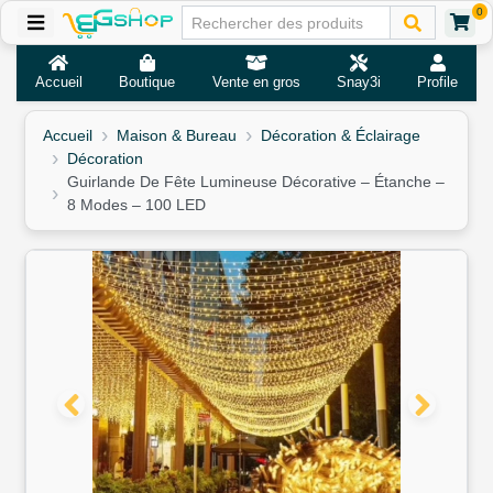
0
Accueil
Boutique
Vente en gros
Snay3i
Profile
Accueil
Maison & Bureau
Décoration & Éclairage
Décoration
Guirlande De Fête Lumineuse Décorative – Étanche –
8 Modes – 100 LED