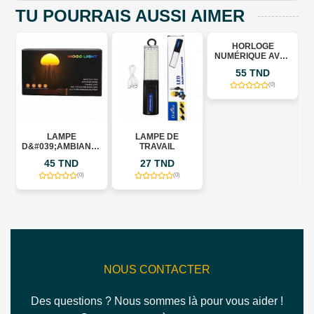
TU POURRAIS AUSSI AIMER
HORLOGE
NUMÉRIQUE AVEC
PROJECTEUR ET
55 TND
ÉCRAN MIROIR
(0)
C
LAMPE
LAMPE DE
D
D&#039;AMBIANCE
TRAVAIL
LED &QUOT;MOOD
45 TND
27 TND
LIGHT&QUOT; –
MÉDUSE RGB
(0)
(0)
RECHARGEABLE
NOUS CONTACTER
Des questions ? Nous sommes là pour vous aider !