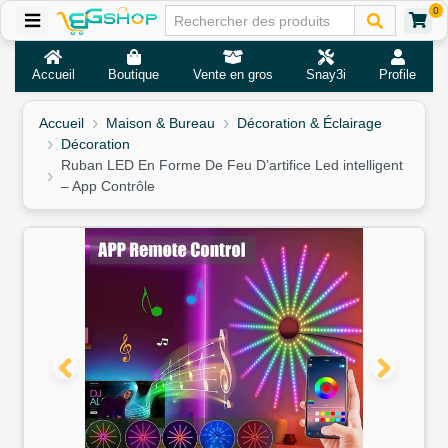
0
Accueil
Boutique
Vente en gros
Snay3i
Profile
Accueil
Maison & Bureau
Décoration & Éclairage
Décoration
Ruban LED En Forme De Feu D’artifice Led intelligent
– App Contrôle