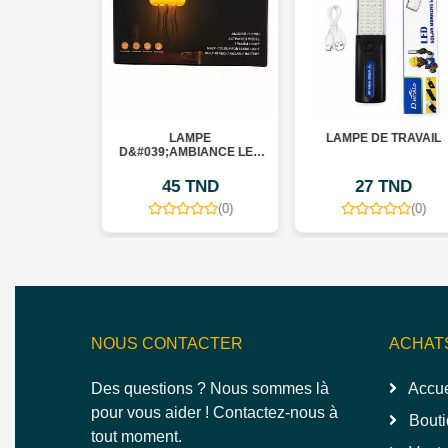
U BLANC
LAMPE
LAMPE DE TRAVAIL
X À LED
D&#039;AMBIANCE LED
COLORE
&QUOT;MOOD
LIGHT&QUOT; – MÉDUSE
TND
45 TND
27 TND
RGB RECHARGEABLE
(0)
(0)
(0)
NOUS CONTACTER
ACHAT
Des questions ? Nous sommes là
Accue
pour vous aider ! Contactez-nous à
Bouti
tout moment.