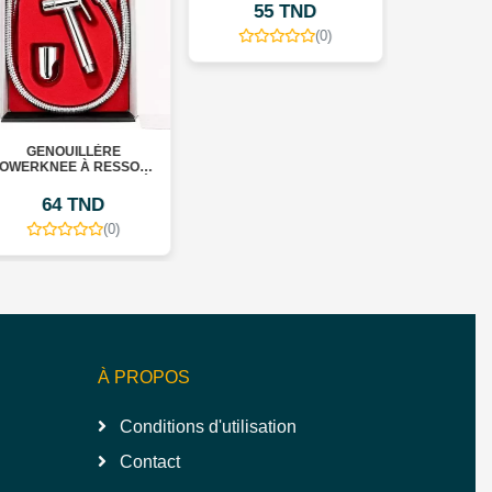
55 TND
(0)
GENOUILLÈRE
FAUTEUIL
OWERKNEE À RESSORT
INCLINA
– SUPPORT RENFORCÉ
64 TND
85
(0)
À PROPOS
Conditions d'utilisation
Contact