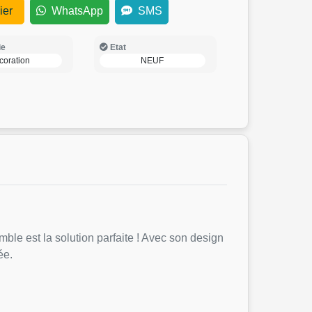
ier
WhatsApp
SMS
ie
Etat
coration
NEUF
mble est la solution parfaite ! Avec son design
ée.