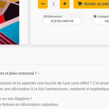
Ajouter au pan
Reference
Categor
XC8781-HK8749
Dé
ant et bien ordonné !
✨
maison et lui apporter une touche de luxe sans effort ? Cet ense
offre une décoration à la fois harmonieuse, moderne et sophistiqu
e ou vos étagères !
 fortune en décorations séparées.