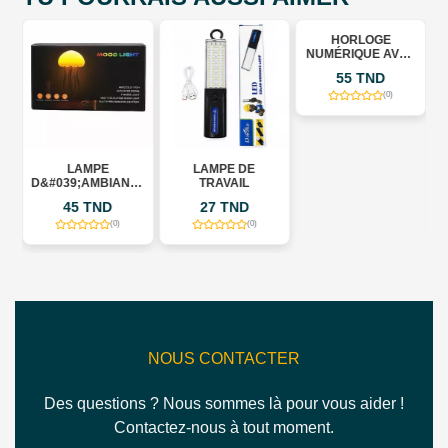
HORLOGE
NUMÉRIQUE AVEC
PROJECTEUR ET
55 TND
ÉCRAN MIROIR
(0)
C
LAMPE
LAMPE DE
D
D&#039;AMBIANCE
TRAVAIL
LED &QUOT;MOOD
45 TND
27 TND
LIGHT&QUOT; –
MÉDUSE RGB
(0)
(0)
RECHARGEABLE
NOUS CONTACTER
Des questions ? Nous sommes là pour vous aider !
Contactez-nous à tout moment.