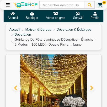
0
Accueil
Boutique
Vente en gros
Snay3i
Profile
Accueil
Maison & Bureau
Décoration & Éclairage
Décoration
Guirlande De Fête Lumineuse Décorative – Étanche –
8 Modes – 100 LED – Double Fiche – Jaune