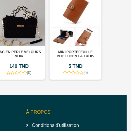
AC EN PERLE VELOURS
MINI PORTEFEUILLE
MINI POR
NOIR
INTELLIGENT À TROIS
INTELLIGE
VOLETS – FIBRE DE
VOLETS –
CARBONE ET CUIR – 5
CARBONE E
140 TND
5 TND
25
CARTES BEIGE
CARTES
(0)
(0)
À PROPOS
Conditions d'utilisation