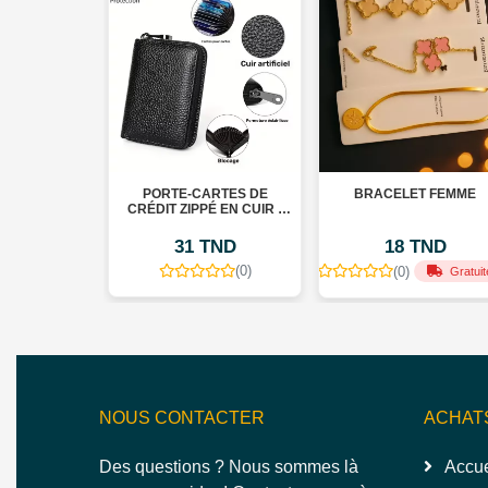
EN CRISTAL
PORTE-CARTES DE
BRACELET FEMME
✨
CRÉDIT ZIPPÉ EN CUIR -
PROTECTION RFID - 9
EMPLACEMENTS POUR
TND
31 TND
18 TND
CARTES
(0)
(0)
(0)
Gratuit
NOUS CONTACTER
ACHAT
Des questions ? Nous sommes là
Accue