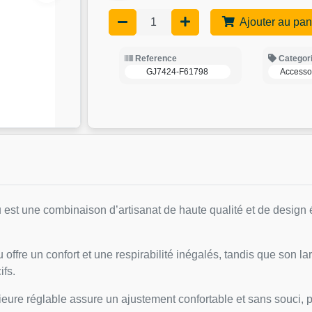
Ajouter au pan
Reference
Categor
GJ7424-F61798
Accesso
u est une combinaison d’artisanat de haute qualité et de design
 offre un confort et une respirabilité inégalés, tandis que son la
ifs.
ieure réglable assure un ajustement confortable et sans souci, pa