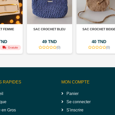
SAC CROCHET BLEU
SAC CROCHET BEIGE
S
49 TND
40 TND
(0)
(0)
e
S RAPIDES
MON COMPTE
il
Panier
que
Se connecter
 en Gros
S'inscrire