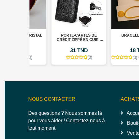
EN CRISTAL
PORTE-CARTES DE
BRACELET FEMME
✨
CRÉDIT ZIPPÉ EN CUIR -
PROTECTION RFID - 9
EMPLACEMENTS POUR
TND
31 TND
18 TND
CARTES
(0)
(0)
(0)
Gratuit
NOUS CONTACTER
ACHAT
Des questions ? Nous sommes là
Accue
pour vous aider ! Contactez-nous à
Bouti
tout moment.
Vente