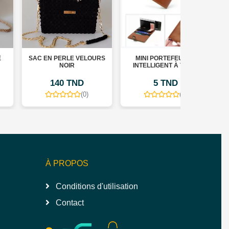
AC EN PERLE VELOURS
MINI PORTEFEUILLE
MINI POR
NOIR
INTELLIGENT À TROIS
INTELLIGE
VOLETS – FIBRE DE
VOLETS –
CARBONE ET CUIR – 5
CARBONE E
140 TND
5 TND
25
CARTES BEIGE
CARTES
(0)
(0)
À PROPOS
Conditions d'utilisation
Contact