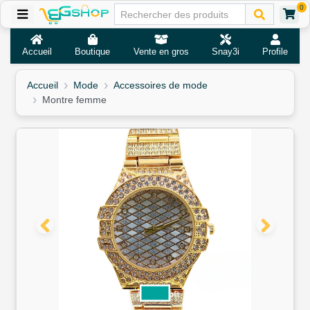
0
Accueil
Boutique
Vente en gros
Snay3i
Profile
Accueil
Mode
Accessoires de mode
Montre femme