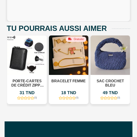
TU POURRAIS AUSSI AIMER
Gratuite
PORTE-CARTES
BRACELET FEMME
SAC CROCHET
DE CRÉDIT ZIPPÉ
BLEU
EN CUIR -
31 TND
18 TND
49 TND
PROTECTION RFID
- 9
(0)
(0)
(0)
EMPLACEMENTS
POUR CARTES