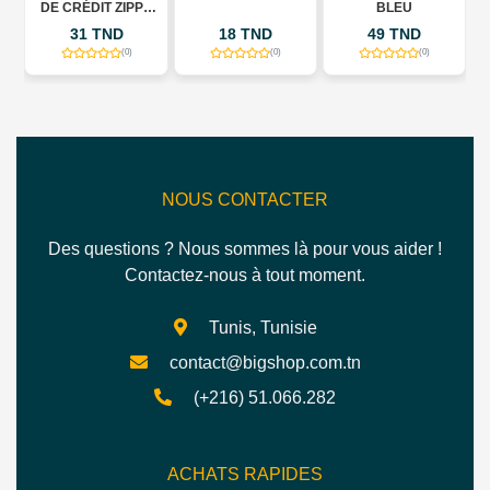
DE CRÉDIT ZIPPÉ
BLEU
EN CUIR -
31 TND
18 TND
49 TND
PROTECTION RFID
- 9
(0)
(0)
(0)
EMPLACEMENTS
POUR CARTES
NOUS CONTACTER
Des questions ? Nous sommes là pour vous aider !
Contactez-nous à tout moment.
Tunis, Tunisie
contact@bigshop.com.tn
(+216) 51.066.282
ACHATS RAPIDES