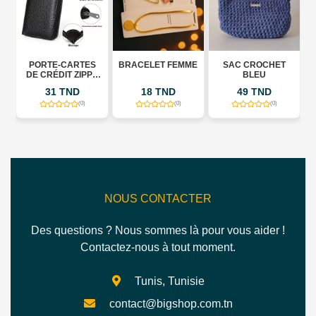
PORTE-CARTES
BRACELET FEMME
SAC CROCHET
DE CRÉDIT ZIPPÉ
BLEU
EN CUIR -
31 TND
18 TND
49 TND
PROTECTION RFID
- 9
(0)
(0)
(0)
EMPLACEMENTS
POUR CARTES
NOUS CONTACTER
Des questions ? Nous sommes là pour vous aider !
Contactez-nous à tout moment.
Tunis, Tunisie
contact@bigshop.com.tn