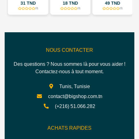
EN CUIR -
31 TND
18 TND
49 TND
PROTECTION RFID
- 9
(0)
(0)
(0)
EMPLACEMENTS
POUR CARTES
NOUS CONTACTER
Des questions ? Nous sommes là pour vous aider !
Contactez-nous à tout moment.
Tunis, Tunisie
contact@bigshop.com.tn
(+216) 51.066.282
ACHATS RAPIDES