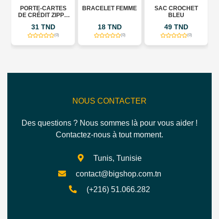
PORTE-CARTES
BRACELET FEMME
SAC CROCHET
DE CRÉDIT ZIPPÉ
BLEU
EN CUIR -
31 TND
18 TND
49 TND
PROTECTION RFID
- 9
(0)
(0)
(0)
EMPLACEMENTS
POUR CARTES
NOUS CONTACTER
Des questions ? Nous sommes là pour vous aider !
Contactez-nous à tout moment.
Tunis, Tunisie
contact@bigshop.com.tn
(+216) 51.066.282