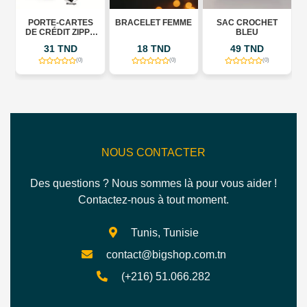
PORTE-CARTES
BRACELET FEMME
SAC CROCHET
DE CRÉDIT ZIPPÉ
BLEU
EN CUIR -
31 TND
18 TND
49 TND
PROTECTION RFID
- 9
(0)
(0)
(0)
EMPLACEMENTS
POUR CARTES
NOUS CONTACTER
Des questions ? Nous sommes là pour vous aider !
Contactez-nous à tout moment.
Tunis, Tunisie
contact@bigshop.com.tn
(+216) 51.066.282