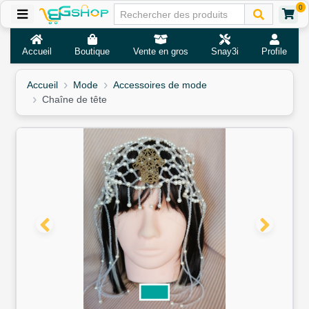
0
Accueil
Boutique
Vente en gros
Snay3i
Profile
Accueil
Mode
Accessoires de mode
Chaîne de tête