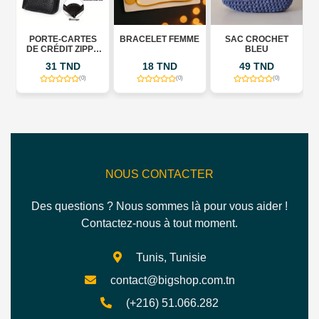
PORTE-CARTES
BRACELET FEMME
SAC CROCHET
DE CRÉDIT ZIPPÉ
BLEU
EN CUIR -
31 TND
18 TND
49 TND
PROTECTION RFID
- 9
(0)
(0)
(0)
EMPLACEMENTS
POUR CARTES
NOUS CONTACTER
Des questions ? Nous sommes là pour vous aider !
Contactez-nous à tout moment.
Tunis, Tunisie
contact@bigshop.com.tn
(+216) 51.066.282