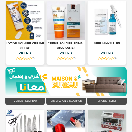
LOTION SOLAIRE CERAVE
CRÈME SOLAIRE SPF65 -
SÉRUM HYALU B5
E
SPF50
MISS KALIYA
ES
28 TND
28 TND
28 TND
(0)
(0)
(0)
MOBILIER & BUREAU
DÉCORATION & ÉCLAIRAGE
LINGE & TEXTILE