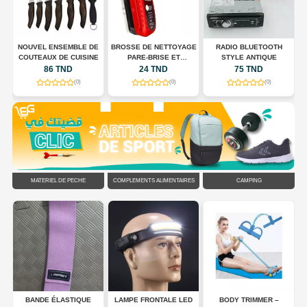
E
NOUVEL ENSEMBLE DE
BROSSE DE NETTOYAGE
RADIO BLUETOOTH
COUTEAUX DE CUISINE
PARE-BRISE ET
STYLE ANTIQUE
RÉTROVISEURS
86 TND
24 TND
75 TND
(0)
(0)
(0)
MATÉRIEL DE PÊCHE
COMPLÉMENTS ALIMENTAIRES
CAMPING
DS
BANDE ÉLASTIQUE
LAMPE FRONTALE LED
BODY TRIMMER –