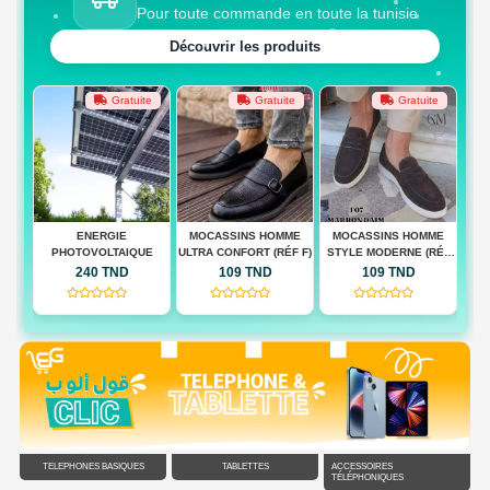
Pour toute commande en toute la tunisie
Découvrir les produits
te
Gratuite
Gratuite
Gratuite
 BAG
ENERGIE
MOCASSINS HOMME
MOCASSINS HOMME
M
PHOTOVOLTAIQUE
ULTRA CONFORT (RÉF F)
STYLE MODERNE (RÉF
QUA
F)
240 TND
109 TND
109 TND
(0)
(0)
(0)
TÉLÉPHONES BASIQUES
TABLETTES
ACCESSOIRES
TÉLÉPHONIQUES