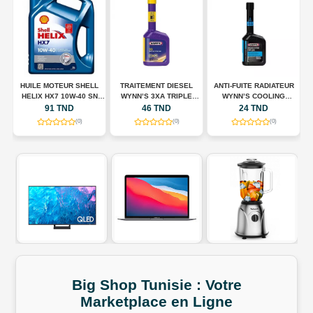
HUILE MOTEUR SHELL
TRAITEMENT DIESEL
ANTI-FUITE RADIATEUR
N
HELIX HX7 10W-40 SN
WYNN’S 3XA TRIPLE
WYNN’S COOLING
A
00
PLUS – 5 L
ACTION – 325 ML
SYSTEM STOP LEAK –
91 TND
46 TND
24 TND
325 ML
(0)
(0)
(0)
Big Shop
Tunisie
:
Votre
Marketplace
en
Ligne