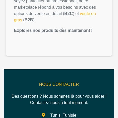
soyez
particulier
ou
professionnel
,
notre
marketplace
répond
à
vos
besoins
avec des
options de vente
en
détail
(
B2C
) et
vente
en
gros
(
B2B
).
Explorez
nos
produits
dès
maintenant
!
NOUS CONTACTER
Des questions ? Nous sommes là pour vous aider !
Contactez-nous à tout moment.
Tunis, Tunisie