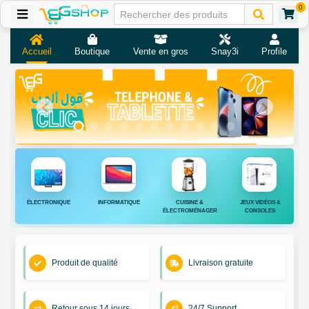
0
Accueil
Boutique
Vente en gros
Snay3i
Profile
ÉLECTRONIQUE
INFORMATIQUE
CUISINE &
JEUX VIDÉOS &
ÉLECTROMÉNAGER
CONSOLES
Produit de qualité
Livraison gratuite
Retour sous 14 jours
24/7 Support