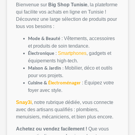
Bienvenue sur
Big Shop
Tunisie
, la
plateforme
qui
facilite
vos
achats
en
ligne
en
Tunisie
!
Découvrez
une
large
sélection
de
produits
pour
tous
vos
besoins
:
:
Vêtements
,
accessoires
Mode &
Beauté
et
produits
de
soin
tendance.
:
Smartphones
, gadgets et
Électronique
équipements
high-tech.
Mobilier,
déco
et
outils
Maison &
Jardin
:
pour
vos
projets
.
:
Équipez
votre
Cuisine &
Électroménager
foyer avec style.
Snay3i
,
notre
rubrique
dédiée
,
vous
connecte
avec des artisans
qualifiés
:
plombiers
,
menuisiers,
mécaniciens
, et bien plus encore.
Achetez
ou
vendez
facilement
!
Que
vous