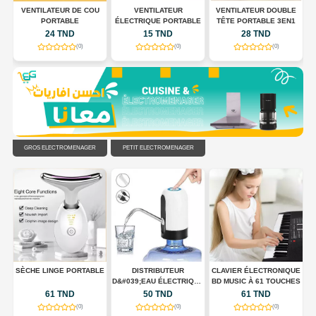
 À
VENTILATEUR DE COU
VENTILATEUR
VENTILATEUR DOUBLE
,
PORTABLE
ÉLECTRIQUE PORTABLE
TÊTE PORTABLE 3EN1
24 TND
15 TND
28 TND
(0)
(0)
(0)
GROS ÉLECTROMÉNAGER
PETIT ÉLECTROMÉNAGER
UX
SÈCHE LINGE PORTABLE
DISTRIBUTEUR
CLAVIER ÉLECTRONIQUE
D&#039;EAU ÉLECTRIQUE
BD MUSIC À 61 TOUCHES
PORTABLE USB
61 TND
50 TND
61 TND
RECHARGEABLE
(0)
(0)
(0)