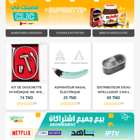
ALIMENTAIRE & BOISSONS
HYGIÈNE & ENTRETIEN
BÉBÉ & PUÉRICULTURE
C
KIT DE DOUCHETTE
ASPIRATEUR NASAL
DISTRIBUTEUR D'EAU
HYGIÉNIQUE WC AVEC
ÉLECTRIQUE
INTELLIGENT 2-EN-1
FLEXIBLE EN ACIER
POUR CHIENS ET CHATS
74 TND
25 TND
60 TND
INOXYDABLE
(0)
(0)
(0)