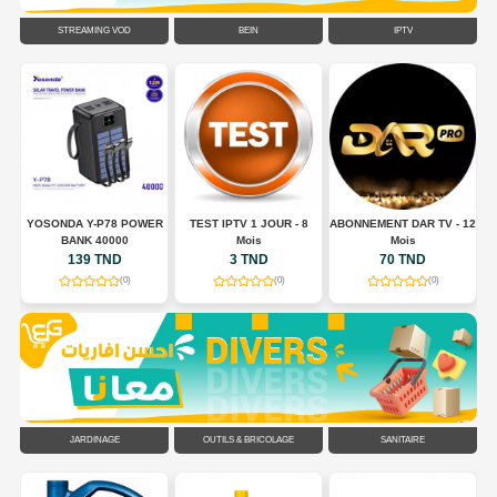
STREAMING VOD
BEIN
IPTV
E
YOSONDA Y-P78 POWER
TEST IPTV 1 JOUR - 8
ABONNEMENT DAR TV - 12
BANK 40000
Mois
Mois
139 TND
3 TND
70 TND
(0)
(0)
(0)
JARDINAGE
OUTILS & BRICOLAGE
SANITAIRE