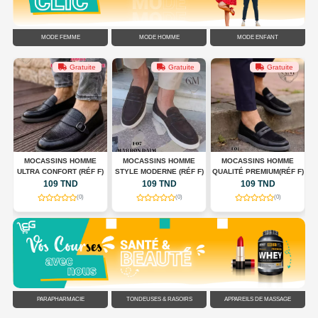
MODE FEMME
MODE HOMME
MODE ENFANT
Gratuite
Gratuite
Gratuite
G
MOCASSINS HOMME
MOCASSINS HOMME
MOCASSINS HOMME
ULTRA CONFORT (RÉF F)
STYLE MODERNE (RÉF F)
QUALITÉ PREMIUM(RÉF F)
C
109 TND
109 TND
109 TND
(0)
(0)
(0)
PARAPHARMACIE
TONDEUSES & RASOIRS
APPAREILS DE MASSAGE