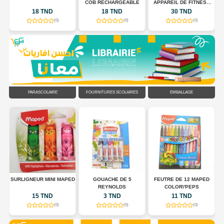
COB RECHARGEABLE
APPAREIL DE FITNESS
POUR TONIFIER LE
18 TND
18 TND
30 TND
CORPS
(0)
(0)
(0)
PARASCOLAIRE
FOURNITURES SCOLAIRES
EMBALLAGE
R
SURLIGNEUR MINI MAPED
GOUACHE DE 5
FEUTRE DE 12 MAPED
EU
REYNOLDS
COLOR\'PEPS
15 TND
3 TND
11 TND
(0)
(0)
(0)