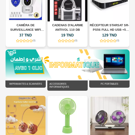
CAMÉRA DE
CADENAS D'ALARME
RÉCEPTEUR STARSAT SR-
SURVEILLANCE WIFI
ANTIVOL 110 DB
PS56 FULL HD USB +5
N
INTELLIGENTE JORTAN
ABONNMONT
37 TND
19 TND
129 TND
JT-8183HJS
(0)
(0)
(0)
IMPRIMANTES & SCANNERS
ACCESSOIRES
PC PORTABLES
INFORMATIQUES