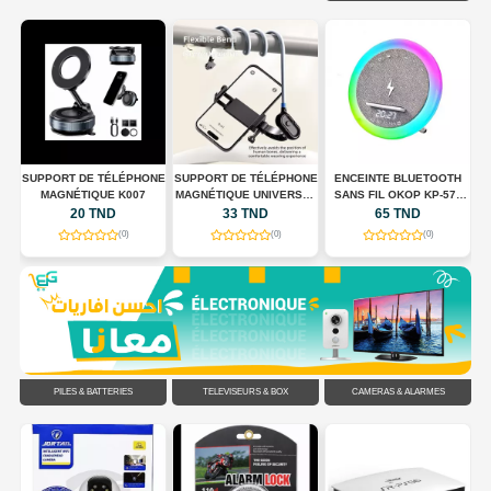
 +
SUPPORT DE TÉLÉPHONE
SUPPORT DE TÉLÉPHONE
ENCEINTE BLUETOOTH
S
MAGNÉTIQUE K007
MAGNÉTIQUE UNIVERSEL
SANS FIL OKOP KP-577
POUR TOUR DE COU
AVEC CHARGEUR SANS
20 TND
33 TND
65 TND
FLEXIBLE
FIL, HORLOGE LED ET
(0)
(0)
(0)
ÉCLAIRAGE RGB
PILES & BATTERIES
TÉLÉVISEURS & BOX
CAMÉRAS & ALARMES