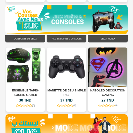
CONSOLES DE JEUX
ACCESSOIRES CONSOLES
JEUX VIDÉO
N
ENSEMBLE TAPIS-
MANETTE DE JEU SIMPLE
NABOLED DECORATION
SOURIS GAMER
PS3
GAMING
30 TND
37 TND
27 TND
(0)
(0)
(0)