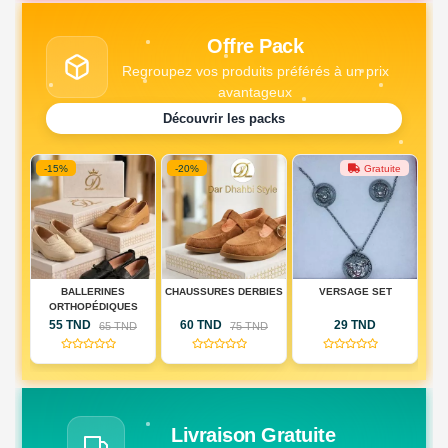
Offre Pack
Regroupez vos produits préférés à un prix
avantageux
Découvrir les packs
-15%
-20%
Gratuite
DE
BALLERINES
CHAUSSURES DERBIES
VERSAGE SET
PA
IQUE
ORTHOPÉDIQUES
DE
55 TND
60 TND
29 TND
D
65 TND
75 TND
RIE
(0)
(0)
(0)
AU)
Livraison Gratuite