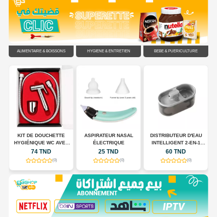
ALIMENTAIRE & BOISSONS
HYGIÈNE & ENTRETIEN
BÉBÉ & PUÉRICULTURE
C
KIT DE DOUCHETTE
ASPIRATEUR NASAL
DISTRIBUTEUR D'EAU
HYGIÉNIQUE WC AVEC
ÉLECTRIQUE
INTELLIGENT 2-EN-1
FLEXIBLE EN ACIER
POUR CHIENS ET CHATS
74 TND
25 TND
60 TND
INOXYDABLE
(0)
(0)
(0)