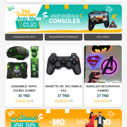
CONSOLES DE JEUX
ACCESSOIRES CONSOLES
JEUX VIDÉO
N
ENSEMBLE TAPIS-
MANETTE DE JEU SIMPLE
NABOLED DECORATION
SOURIS GAMER
PS3
GAMING
30 TND
37 TND
27 TND
(0)
(0)
(0)