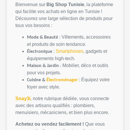
Bienvenue sur
Big Shop
Tunisie
, la
plateforme
qui
facilite
vos
achats
en
ligne
en
Tunisie
!
Découvrez
une
large
sélection
de
produits
pour
tous
vos
besoins
:
:
Vêtements
,
accessoires
Mode &
Beauté
et
produits
de
soin
tendance.
:
Smartphones
, gadgets et
Électronique
équipements
high-tech.
Mobilier,
déco
et
outils
Maison &
Jardin
:
pour
vos
projets
.
:
Équipez
votre
Cuisine &
Électroménager
foyer avec style.
Snay3i
,
notre
rubrique
dédiée
,
vous
connecte
avec des artisans
qualifiés
:
plombiers
,
menuisiers,
mécaniciens
, et bien plus encore.
Achetez
ou
vendez
facilement
!
Que
vous