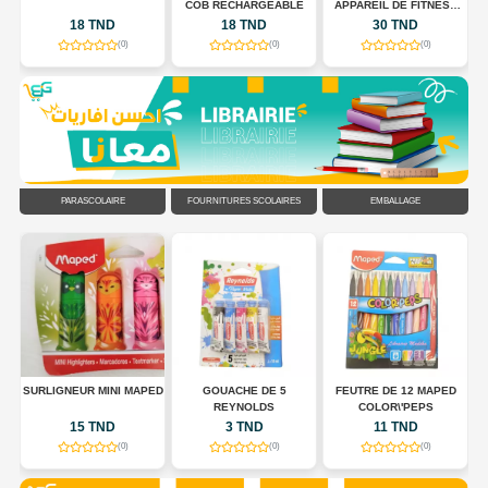
COB RECHARGEABLE
APPAREIL DE FITNESS
POUR TONIFIER LE
18 TND
18 TND
30 TND
CORPS
(0)
(0)
(0)
PARASCOLAIRE
FOURNITURES SCOLAIRES
EMBALLAGE
R
SURLIGNEUR MINI MAPED
GOUACHE DE 5
FEUTRE DE 12 MAPED
EU
REYNOLDS
COLOR\'PEPS
15 TND
3 TND
11 TND
(0)
(0)
(0)