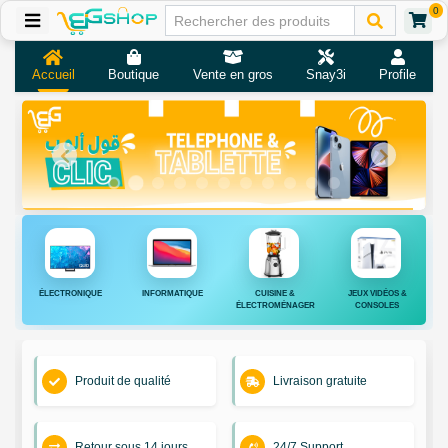
0
Accueil
Boutique
Vente en gros
Snay3i
Profile
ÉLECTRONIQUE
INFORMATIQUE
CUISINE &
JEUX VIDÉOS &
ÉLECTROMÉNAGER
CONSOLES
Produit de qualité
Livraison gratuite
Retour sous 14 jours
24/7 Support