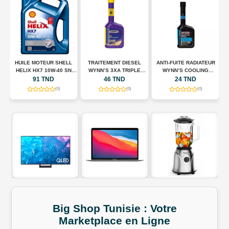
HUILE MOTEUR SHELL
TRAITEMENT DIESEL
ANTI-FUITE RADIATEUR
N
HELIX HX7 10W-40 SN
WYNN’S 3XA TRIPLE
WYNN’S COOLING
A
00
PLUS – 5 L
ACTION – 325 ML
SYSTEM STOP LEAK –
91 TND
46 TND
24 TND
325 ML
(0)
(0)
(0)
Big Shop
Tunisie
:
Votre
Marketplace
en
Ligne