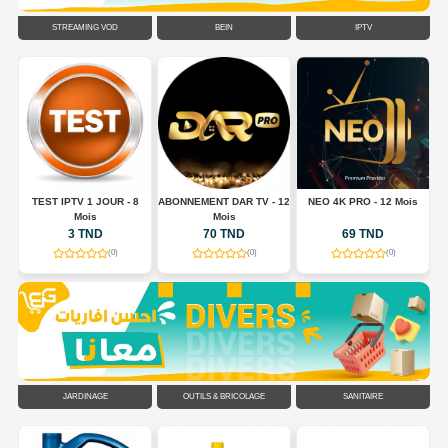
STREAMING VOD
BEIN
IPTV
TEST IPTV 1 JOUR - 8
ABONNEMENT DAR TV - 12
NEO 4K PRO - 12 Mois
A
Mois
Mois
3 TND
70 TND
69 TND
(0)
(0)
(0)
JARDINAGE
OUTILS & BRICOLAGE
SANITAIRE