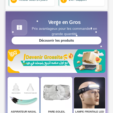
Vente en Gros
Prix avantageux pour les commandes en
grande quantité
Découvrir les produits
AL
PARE-SOLEIL
LAMPE FRONTALE LED
SENSOR STREET LAMP