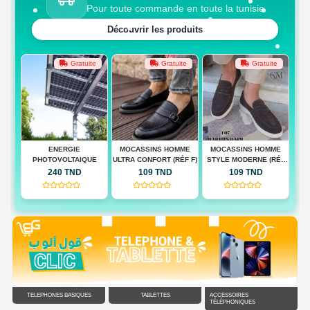
Pour toute commande en toute la tunisie
Découvrir les produits
te
Gratuite
Gratuite
Gratuite
MOCASSINS HOMME
MOCASSINS HOMME
MOCASSINS HOMME
M
UE
ULTRA CONFORT (RÉF F)
STYLE MODERNE (RÉF
QUALITÉ PREMIUM(RÉF
CON
F)
F)
109 TND
109 TND
109 TND
(0)
(0)
(0)
TÉLÉPHONES BASIQUES
TABLETTES
ACCESSOIRES
TÉLÉPHONIQUES