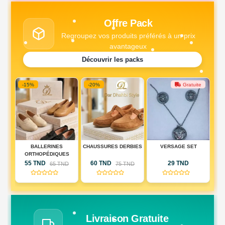
Offre Pack
Regroupez vos produits préférés à un prix
avantageux
Découvrir les packs
-20%
Gratuite
Gratuite
CHAUSSURES DERBIES
VERSAGE SET
PACK MONTRE + PACK
S
COEUR
60 TND
29 TND
79 TND
D
75 TND
(0)
(0)
(0)
Livraison Gratuite