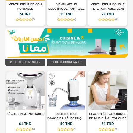
 À
VENTILATEUR DE COU
VENTILATEUR
VENTILATEUR DOUBLE
,
PORTABLE
ÉLECTRIQUE PORTABLE
TÊTE PORTABLE 3EN1
24 TND
15 TND
28 TND
(0)
(0)
(0)
GROS ÉLECTROMÉNAGER
PETIT ÉLECTROMÉNAGER
UX
SÈCHE LINGE PORTABLE
DISTRIBUTEUR
CLAVIER ÉLECTRONIQUE
D&#039;EAU ÉLECTRIQUE
BD MUSIC À 61 TOUCHES
PORTABLE USB
61 TND
50 TND
61 TND
RECHARGEABLE
(0)
(0)
(0)