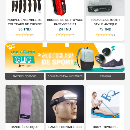
E
NOUVEL ENSEMBLE DE
BROSSE DE NETTOYAGE
RADIO BLUETOOTH
COUTEAUX DE CUISINE
PARE-BRISE ET
STYLE ANTIQUE
RÉTROVISEURS
86 TND
24 TND
75 TND
(0)
(0)
(0)
MATÉRIEL DE PÊCHE
COMPLÉMENTS ALIMENTAIRES
CAMPING
DS
BANDE ÉLASTIQUE
LAMPE FRONTALE LED
BODY TRIMMER –