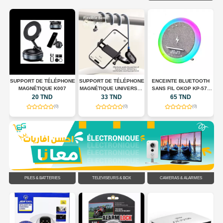
NE
SUPPORT DE TÉLÉPHONE
ENCEINTE BLUETOOTH
SUPPORT DE TÉLÉPHONE
C
MAGNÉTIQUE UNIVERSEL
SANS FIL OKOP KP-577
66W
POUR TOUR DE COU
AVEC CHARGEUR SANS
33 TND
65 TND
55 TND
FLEXIBLE
FIL, HORLOGE LED ET
(0)
(0)
(0)
ÉCLAIRAGE RGB
PILES & BATTERIES
TÉLÉVISEURS & BOX
CAMÉRAS & ALARMES