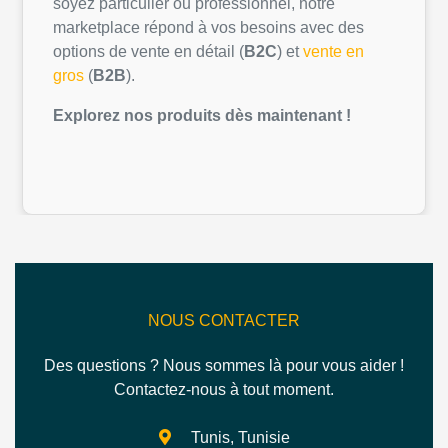
soyez
particulier
ou
professionnel
,
notre
marketplace
répond
à
vos
besoins
avec des
options de vente
en
détail
(
B2C
) et
vente
en
gros
(
B2B
).
Explorez
nos
produits
dès
maintenant
!
NOUS CONTACTER
Des questions ? Nous sommes là pour vous aider !
Contactez-nous à tout moment.
Tunis, Tunisie