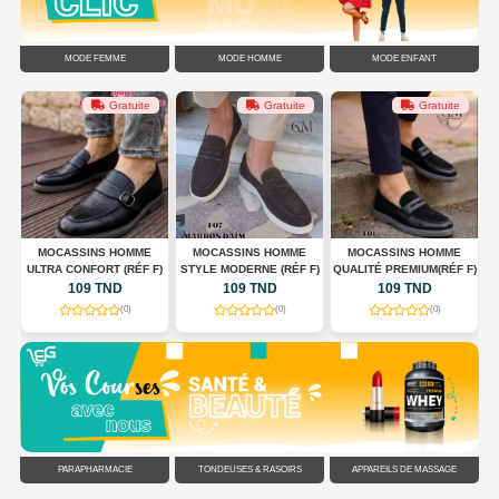
MODE FEMME
MODE HOMME
MODE ENFANT
Gratuite
Gratuite
Gratuite
G
MOCASSINS HOMME
MOCASSINS HOMME
MOCASSINS HOMME
ULTRA CONFORT (RÉF F)
STYLE MODERNE (RÉF F)
QUALITÉ PREMIUM(RÉF F)
C
109 TND
109 TND
109 TND
(0)
(0)
(0)
PARAPHARMACIE
TONDEUSES & RASOIRS
APPAREILS DE MASSAGE