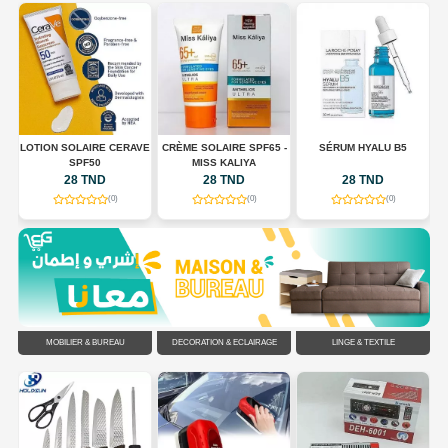
LOTION SOLAIRE CERAVE
CRÈME SOLAIRE SPF65 -
SÉRUM HYALU B5
E
SPF50
MISS KALIYA
ES
28 TND
28 TND
28 TND
(0)
(0)
(0)
MOBILIER & BUREAU
DÉCORATION & ÉCLAIRAGE
LINGE & TEXTILE