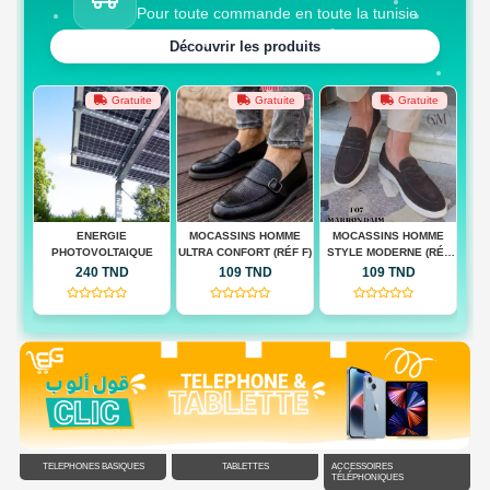
Pour toute commande en toute la tunisie
Découvrir les produits
ite
Gratuite
Gratuite
Gratuite
MOCASSINS HOMME
MOCASSINS HOMME
MOCASSINS HOMME
M
UE
ULTRA CONFORT (RÉF F)
STYLE MODERNE (RÉF
QUALITÉ PREMIUM(RÉF
CON
F)
F)
109 TND
109 TND
109 TND
(0)
(0)
(0)
TÉLÉPHONES BASIQUES
TABLETTES
ACCESSOIRES
TÉLÉPHONIQUES