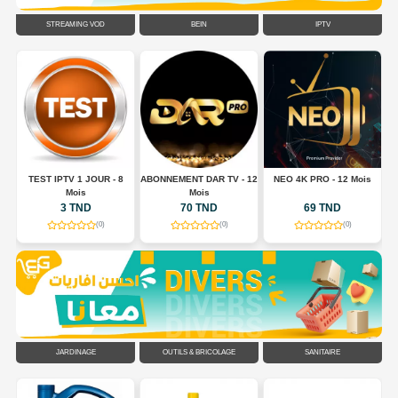
STREAMING VOD
BEIN
IPTV
TEST IPTV 1 JOUR - 8
ABONNEMENT DAR TV - 12
NEO 4K PRO - 12 Mois
A
Mois
Mois
3 TND
70 TND
69 TND
(0)
(0)
(0)
JARDINAGE
OUTILS & BRICOLAGE
SANITAIRE