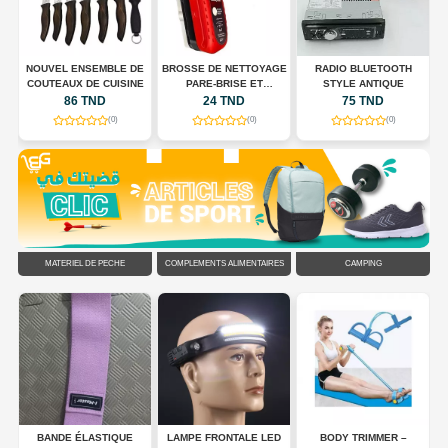
E
NOUVEL ENSEMBLE DE
BROSSE DE NETTOYAGE
RADIO BLUETOOTH
COUTEAUX DE CUISINE
PARE-BRISE ET
STYLE ANTIQUE
RÉTROVISEURS
86 TND
24 TND
75 TND
(0)
(0)
(0)
MATÉRIEL DE PÊCHE
COMPLÉMENTS ALIMENTAIRES
CAMPING
DS
BANDE ÉLASTIQUE
LAMPE FRONTALE LED
BODY TRIMMER –