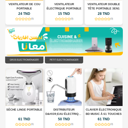
 À
VENTILATEUR DE COU
VENTILATEUR
VENTILATEUR DOUBLE
,
PORTABLE
ÉLECTRIQUE PORTABLE
TÊTE PORTABLE 3EN1
24 TND
15 TND
28 TND
(0)
(0)
(0)
GROS ÉLECTROMÉNAGER
PETIT ÉLECTROMÉNAGER
UX
SÈCHE LINGE PORTABLE
DISTRIBUTEUR
CLAVIER ÉLECTRONIQUE
D&#039;EAU ÉLECTRIQUE
BD MUSIC À 61 TOUCHES
PORTABLE USB
61 TND
50 TND
61 TND
RECHARGEABLE
(0)
(0)
(0)