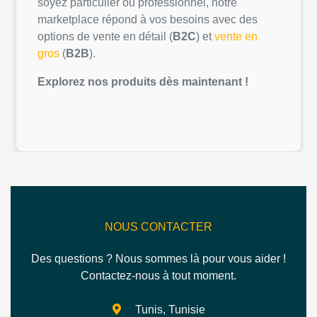
soyez
particulier
ou
professionnel
,
notre
marketplace
répond
à
vos
besoins
avec des
options de vente
en
détail
(
B2C
) et
vente
en
gros
(
B2B
).
Explorez
nos
produits
dès
maintenant
!
NOUS CONTACTER
Des questions ? Nous sommes là pour vous aider !
Contactez-nous à tout moment.
Tunis, Tunisie