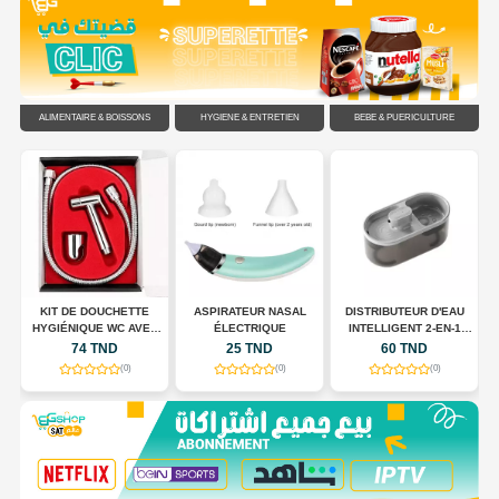
ALIMENTAIRE & BOISSONS
HYGIÈNE & ENTRETIEN
BÉBÉ & PUÉRICULTURE
C
KIT DE DOUCHETTE
ASPIRATEUR NASAL
DISTRIBUTEUR D'EAU
HYGIÉNIQUE WC AVEC
ÉLECTRIQUE
INTELLIGENT 2-EN-1
FLEXIBLE EN ACIER
POUR CHIENS ET CHATS
74 TND
25 TND
60 TND
INOXYDABLE
(0)
(0)
(0)