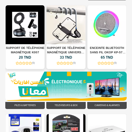
 +
SUPPORT DE TÉLÉPHONE
SUPPORT DE TÉLÉPHONE
ENCEINTE BLUETOOTH
S
MAGNÉTIQUE K007
MAGNÉTIQUE UNIVERSEL
SANS FIL OKOP KP-577
POUR TOUR DE COU
AVEC CHARGEUR SANS
20 TND
33 TND
65 TND
FLEXIBLE
FIL, HORLOGE LED ET
(0)
(0)
(0)
ÉCLAIRAGE RGB
PILES & BATTERIES
TÉLÉVISEURS & BOX
CAMÉRAS & ALARMES