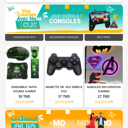
CONSOLES DE JEUX
ACCESSOIRES CONSOLES
JEUX VIDÉO
N
ENSEMBLE TAPIS-
MANETTE DE JEU SIMPLE
NABOLED DECORATION
SOURIS GAMER
PS3
GAMING
30 TND
37 TND
27 TND
(0)
(0)
(0)