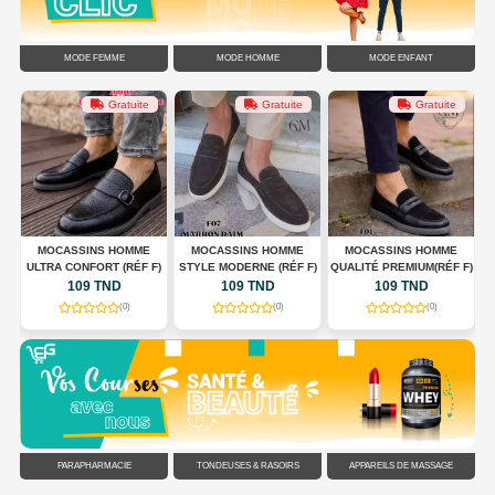
MODE FEMME
MODE HOMME
MODE ENFANT
Gratuite
Gratuite
Gratuite
G
MOCASSINS HOMME
MOCASSINS HOMME
MOCASSINS HOMME
ULTRA CONFORT (RÉF F)
STYLE MODERNE (RÉF F)
QUALITÉ PREMIUM(RÉF F)
C
109 TND
109 TND
109 TND
(0)
(0)
(0)
PARAPHARMACIE
TONDEUSES & RASOIRS
APPAREILS DE MASSAGE