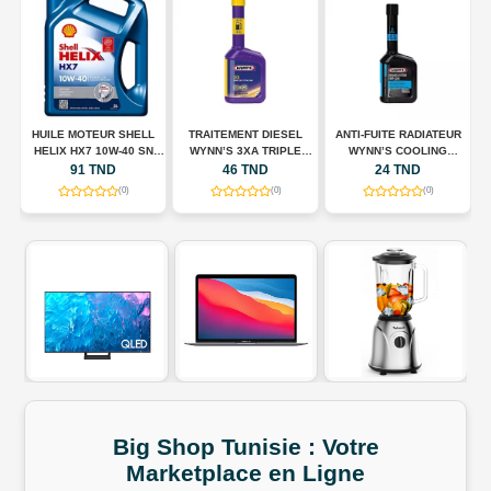
HUILE MOTEUR SHELL
TRAITEMENT DIESEL
ANTI-FUITE RADIATEUR
N
HELIX HX7 10W-40 SN
WYNN’S 3XA TRIPLE
WYNN’S COOLING
A
00
PLUS – 5 L
ACTION – 325 ML
SYSTEM STOP LEAK –
91 TND
46 TND
24 TND
325 ML
(0)
(0)
(0)
Big Shop
Tunisie
:
Votre
Marketplace
en
Ligne