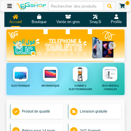
0
Accueil
Boutique
Vente en gros
Snay3i
Profile
ÉLECTRONIQUE
INFORMATIQUE
CUISINE &
JEUX VIDÉOS &
ÉLECTROMÉNAGER
CONSOLES
Produit de qualité
Livraison gratuite
Retour sous 14 jours
24/7 Support