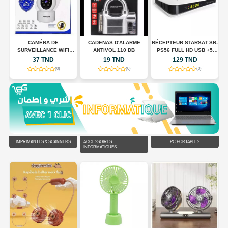
CAMÉRA DE
CADENAS D'ALARME
RÉCEPTEUR STARSAT SR-
SURVEILLANCE WIFI
ANTIVOL 110 DB
PS56 FULL HD USB +5
N
INTELLIGENTE JORTAN
ABONNMONT
37 TND
19 TND
129 TND
JT-8183HJS
(0)
(0)
(0)
IMPRIMANTES & SCANNERS
ACCESSOIRES
PC PORTABLES
INFORMATIQUES