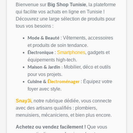
Bienvenue sur
Big Shop
Tunisie
, la
plateforme
qui
facilite
vos
achats
en
ligne
en
Tunisie
!
Découvrez
une
large
sélection
de
produits
pour
tous
vos
besoins
:
:
Vêtements
,
accessoires
Mode &
Beauté
et
produits
de
soin
tendance.
:
Smartphones
, gadgets et
Électronique
équipements
high-tech.
Mobilier,
déco
et
outils
Maison &
Jardin
:
pour
vos
projets
.
:
Équipez
votre
Cuisine &
Électroménager
foyer avec style.
Snay3i
,
notre
rubrique
dédiée
,
vous
connecte
avec des artisans
qualifiés
:
plombiers
,
menuisiers,
mécaniciens
, et bien plus encore.
Achetez
ou
vendez
facilement
!
Que
vous