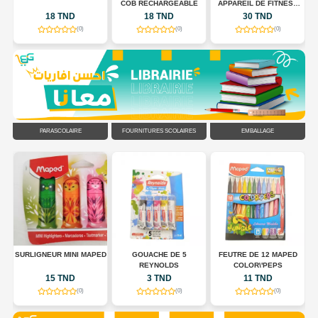
COB RECHARGEABLE
APPAREIL DE FITNESS
POUR TONIFIER LE
18 TND
18 TND
30 TND
CORPS
(0)
(0)
(0)
PARASCOLAIRE
FOURNITURES SCOLAIRES
EMBALLAGE
R
SURLIGNEUR MINI MAPED
GOUACHE DE 5
FEUTRE DE 12 MAPED
EU
REYNOLDS
COLOR\'PEPS
15 TND
3 TND
11 TND
(0)
(0)
(0)