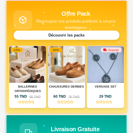
Offre Pack
Regroupez vos produits préférés à un prix
avantageux
Découvrir les packs
-20%
Gratuite
Gratuite
CHAUSSURES DERBIES
VERSAGE SET
PACK MONTRE + PACK
ES
COEUR
60 TND
29 TND
79 TND
ND
75 TND
(0)
(0)
(0)
Livraison Gratuite