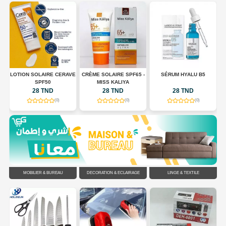
LOTION SOLAIRE CERAVE
CRÈME SOLAIRE SPF65 -
SÉRUM HYALU B5
E
SPF50
MISS KALIYA
ES
28 TND
28 TND
28 TND
(0)
(0)
(0)
MOBILIER & BUREAU
DÉCORATION & ÉCLAIRAGE
LINGE & TEXTILE