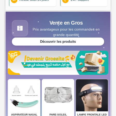
Vente en Gros
Prix avantageux pour les commandes en
grande quantité
Découvrir les produits
SAL
PARE-SOLEIL
LAMPE FRONTALE LED
SENSOR STREET LAMP