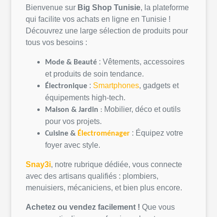
Bienvenue sur
Big Shop
Tunisie
, la
plateforme
qui
facilite
vos
achats
en
ligne
en
Tunisie
!
Découvrez
une
large
sélection
de
produits
pour
tous
vos
besoins
:
:
Vêtements
,
accessoires
Mode &
Beauté
et
produits
de
soin
tendance.
:
Smartphones
, gadgets et
Électronique
équipements
high-tech.
Mobilier,
déco
et
outils
Maison &
Jardin
:
pour
vos
projets
.
:
Équipez
votre
Cuisine &
Électroménager
foyer avec style.
Snay3i
,
notre
rubrique
dédiée
,
vous
connecte
avec des artisans
qualifiés
:
plombiers
,
menuisiers,
mécaniciens
, et bien plus encore.
Achetez
ou
vendez
facilement
!
Que
vous