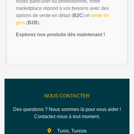
soyez
particulier
ou
professionnel
,
notre
marketplace
répond
à
vos
besoins
avec des
options de vente
en
détail
(
B2C
) et
vente
en
gros
(
B2B
).
Explorez
nos
produits
dès
maintenant
!
NOUS CONTACTER
Des questions ? Nous sommes là pour vous aider !
Contactez-nous à tout moment.
Tunis, Tunisie