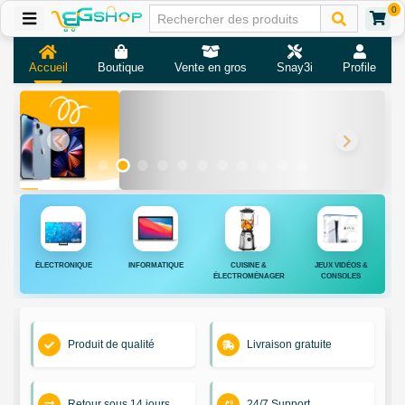
0
Accueil
Boutique
Vente en gros
Snay3i
Profile
ÉLECTRONIQUE
INFORMATIQUE
CUISINE &
JEUX VIDÉOS &
ÉLECTROMÉNAGER
CONSOLES
Produit de qualité
Livraison gratuite
Retour sous 14 jours
24/7 Support