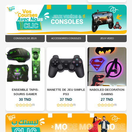
CONSOLES DE JEUX
ACCESSOIRES CONSOLES
JEUX VIDÉO
MANETTE DE JEU SIMPLE
NABOLED DECORATION
TABLEAUX
PS3
GAMING
37 TND
27 TND
15 TND
(0)
(0)
(0)