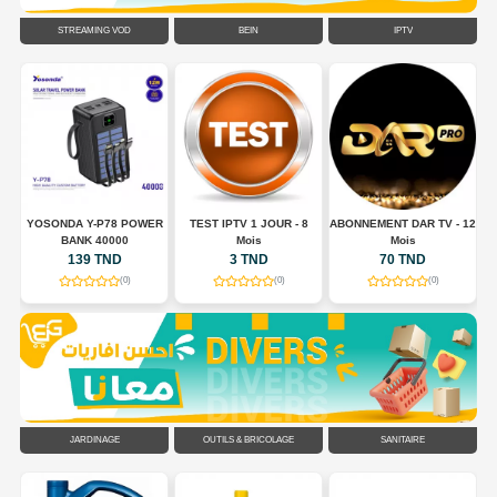
STREAMING VOD
BEIN
IPTV
E
YOSONDA Y-P78 POWER
TEST IPTV 1 JOUR - 8
ABONNEMENT DAR TV - 12
BANK 40000
Mois
Mois
139 TND
3 TND
70 TND
(0)
(0)
(0)
JARDINAGE
OUTILS & BRICOLAGE
SANITAIRE