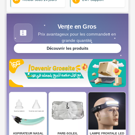
Vente en Gros
Prix avantageux pour les commandes en
grande quantité
Découvrir les produits
AL
PARE-SOLEIL
LAMPE FRONTALE LED
SENSOR STREET LAMP