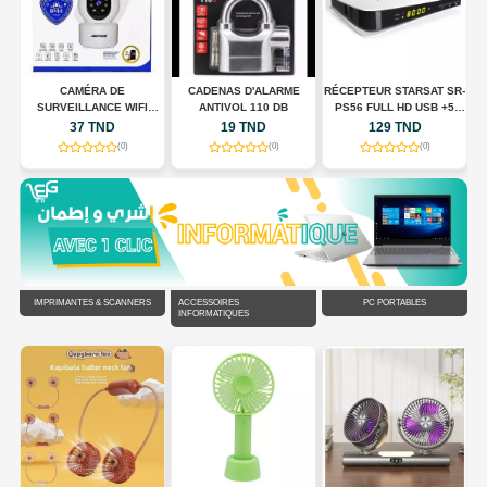
CADENAS D'ALARME
RÉCEPTEUR STARSAT SR-
CAMÉRA DE
ANTIVOL 110 DB
PS56 FULL HD USB +5
SURVEILLANCE
S
N
ABONNMONT
EXTÉRIEURE IMOU
S
19 TND
129 TND
449 TND
CRUISER DUAL 2 10MP
(0)
(0)
(0)
IMPRIMANTES & SCANNERS
ACCESSOIRES
PC PORTABLES
INFORMATIQUES