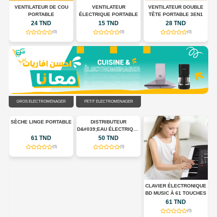
U
VENTILATEUR
VENTILATEUR DOUBLE
LENOVO LOQ 15IAX9E
P
ÉLECTRIQUE PORTABLE
TÊTE PORTABLE 3EN1
15 TND
28 TND
2,399 TND
(0)
(0)
(0)
GROS ÉLECTROMÉNAGER
PETIT ÉLECTROMÉNAGER
LE
DISTRIBUTEUR
D&#039;EAU ÉLECTRIQUE
PORTABLE USB
50 TND
RECHARGEABLE
(0)
CLAVIER ÉLECTRONIQUE
MINI MACHINE À LAVER
BD MUSIC À 61 TOUCHES
PORTABLE
61 TND
50 TND
(0)
(0)