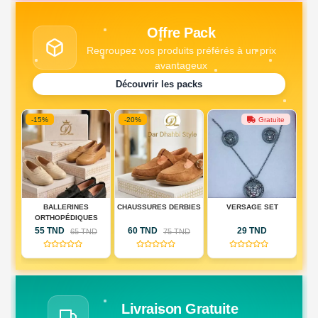
Offre Pack
Regroupez vos produits préférés à un prix
avantageux
Découvrir les packs
-20%
Gratuite
Gratuite
CHAUSSURES DERBIES
VERSAGE SET
PACK MONTRE + PACK
S
COEUR
60 TND
29 TND
79 TND
D
75 TND
(0)
(0)
(0)
Livraison Gratuite