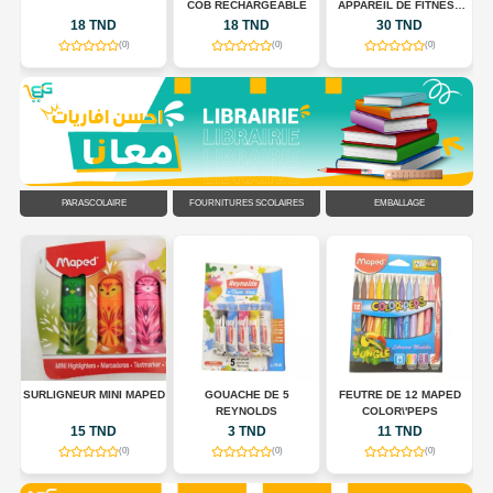
COB RECHARGEABLE
APPAREIL DE FITNESS
POUR TONIFIER LE
18 TND
18 TND
30 TND
CORPS
(0)
(0)
(0)
PARASCOLAIRE
FOURNITURES SCOLAIRES
EMBALLAGE
R
SURLIGNEUR MINI MAPED
GOUACHE DE 5
FEUTRE DE 12 MAPED
EU
REYNOLDS
COLOR\'PEPS
15 TND
3 TND
11 TND
(0)
(0)
(0)