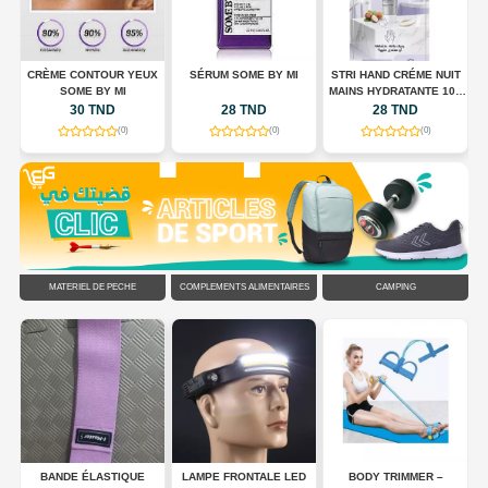
R
CRÈME CONTOUR YEUX
SÉRUM SOME BY MI
STRI HAND CRÉME NUIT
SOME BY MI
MAINS HYDRATANTE 100
ML
30 TND
28 TND
28 TND
(0)
(0)
(0)
MATÉRIEL DE PÊCHE
COMPLÉMENTS ALIMENTAIRES
CAMPING
DS
BANDE ÉLASTIQUE
LAMPE FRONTALE LED
BODY TRIMMER –