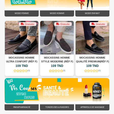
MODE FEMME
MODE HOMME
MODE ENFANT
Gratuite
Gratuite
Gratuite
MOCASSINS HOMME
MOCASSINS HOMME
MOCASSINS HOMME
F)
STYLE MODERNE (RÉF F)
QUALITÉ PREMIUM(RÉF F)
CONFORT ULTRA LÉGER
T
(RÉF K)
109 TND
109 TND
109 TND
(0)
(0)
(0)
PARAPHARMACIE
TONDEUSES & RASOIRS
APPAREILS DE MASSAGE