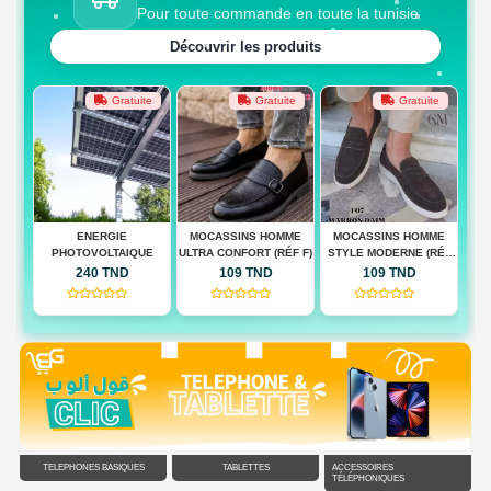
Pour toute commande en toute la tunisie
Découvrir les produits
te
Gratuite
Gratuite
Gratuite
MOCASSINS HOMME
MOCASSINS HOMME
MOCASSINS HOMME
M
UE
ULTRA CONFORT (RÉF F)
STYLE MODERNE (RÉF
QUALITÉ PREMIUM(RÉF
CON
F)
F)
109 TND
109 TND
109 TND
(0)
(0)
(0)
TÉLÉPHONES BASIQUES
TABLETTES
ACCESSOIRES
TÉLÉPHONIQUES