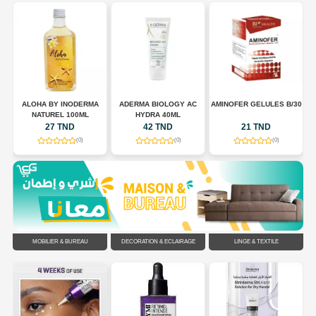
AX
ALOHA BY INODERMA
ADERMA BIOLOGY AC
AMINOFER GELULES B/30
NATUREL 100ML
HYDRA 40ML
27 TND
42 TND
21 TND
(0)
(0)
(0)
MOBILIER & BUREAU
DÉCORATION & ÉCLAIRAGE
LINGE & TEXTILE