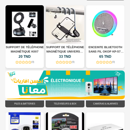
NE
SUPPORT DE TÉLÉPHONE
ENCEINTE BLUETOOTH
SUPPORT DE TÉLÉPHONE
C
MAGNÉTIQUE UNIVERSEL
SANS FIL OKOP KP-577
66W
POUR TOUR DE COU
AVEC CHARGEUR SANS
33 TND
65 TND
55 TND
FLEXIBLE
FIL, HORLOGE LED ET
(0)
(0)
(0)
ÉCLAIRAGE RGB
PILES & BATTERIES
TÉLÉVISEURS & BOX
CAMÉRAS & ALARMES