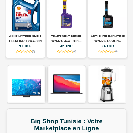
HUILE MOTEUR SHELL
TRAITEMENT DIESEL
ANTI-FUITE RADIATEUR
N
HELIX HX7 10W-40 SN
WYNN’S 3XA TRIPLE
WYNN’S COOLING
A
00
PLUS – 5 L
ACTION – 325 ML
SYSTEM STOP LEAK –
91 TND
46 TND
24 TND
325 ML
(0)
(0)
(0)
Big Shop
Tunisie
:
Votre
Marketplace
en
Ligne