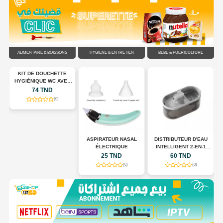
ALIMENTAIRE & BOISSONS
HYGIÈNE & ENTRETIEN
BÉBÉ & PUÉRICULTURE
KIT DE DOUCHETTE
C
HYGIÉNIQUE WC AVEC
FLEXIBLE EN ACIER
74 TND
INOXYDABLE
(0)
ASPIRATEUR NASAL
DISTRIBUTEUR D'EAU
ÉLECTRIQUE
INTELLIGENT 2-EN-1
POUR CHIENS ET CHATS
25 TND
60 TND
(0)
(0)