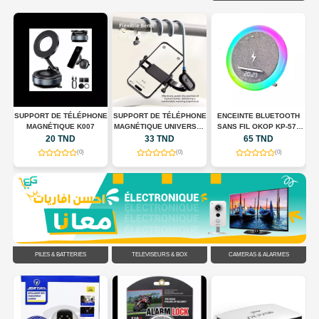
 +
SUPPORT DE TÉLÉPHONE
SUPPORT DE TÉLÉPHONE
ENCEINTE BLUETOOTH
S
MAGNÉTIQUE K007
MAGNÉTIQUE UNIVERSEL
SANS FIL OKOP KP-577
POUR TOUR DE COU
AVEC CHARGEUR SANS
20 TND
33 TND
65 TND
FLEXIBLE
FIL, HORLOGE LED ET
(0)
(0)
(0)
ÉCLAIRAGE RGB
PILES & BATTERIES
TÉLÉVISEURS & BOX
CAMÉRAS & ALARMES