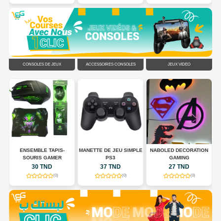
CONSOLES DE JEUX
ACCESSOIRES CONSOLES
JEUX VIDÉO
N
ENSEMBLE TAPIS-
MANETTE DE JEU SIMPLE
NABOLED DECORATION
SOURIS GAMER
PS3
GAMING
30 TND
37 TND
27 TND
(0)
(0)
(0)