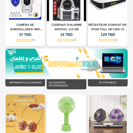
CAMÉRA DE
CADENAS D'ALARME
RÉCEPTEUR STARSAT SR-
SURVEILLANCE WIFI
ANTIVOL 110 DB
PS56 FULL HD USB +5
N
INTELLIGENTE JORTAN
ABONNMONT
37 TND
19 TND
129 TND
JT-8183HJS
(0)
(0)
(0)
IMPRIMANTES & SCANNERS
ACCESSOIRES
PC PORTABLES
INFORMATIQUES