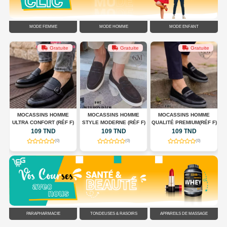
MODE FEMME
MODE HOMME
MODE ENFANT
Gratuite
Gratuite
Gratuite
G
MOCASSINS HOMME
MOCASSINS HOMME
MOCASSINS HOMME
ULTRA CONFORT (RÉF F)
STYLE MODERNE (RÉF F)
QUALITÉ PREMIUM(RÉF F)
C
109 TND
109 TND
109 TND
(0)
(0)
(0)
PARAPHARMACIE
TONDEUSES & RASOIRS
APPAREILS DE MASSAGE