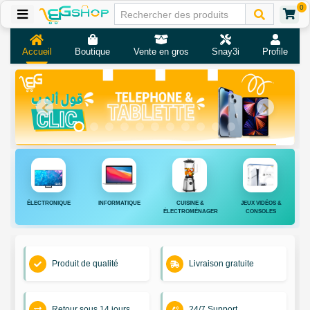
0
Accueil
Boutique
Vente en gros
Snay3i
Profile
ÉLECTRONIQUE
INFORMATIQUE
CUISINE &
JEUX VIDÉOS &
ÉLECTROMÉNAGER
CONSOLES
Produit de qualité
Livraison gratuite
Retour sous 14 jours
24/7 Support