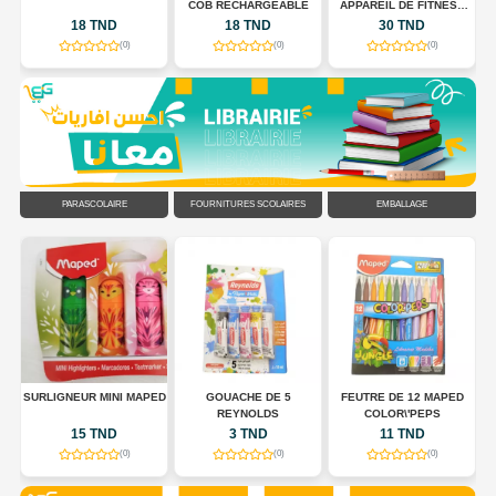
COB RECHARGEABLE
APPAREIL DE FITNESS
POUR TONIFIER LE
18 TND
18 TND
30 TND
CORPS
(0)
(0)
(0)
PARASCOLAIRE
FOURNITURES SCOLAIRES
EMBALLAGE
R
SURLIGNEUR MINI MAPED
GOUACHE DE 5
FEUTRE DE 12 MAPED
EU
REYNOLDS
COLOR\'PEPS
15 TND
3 TND
11 TND
(0)
(0)
(0)