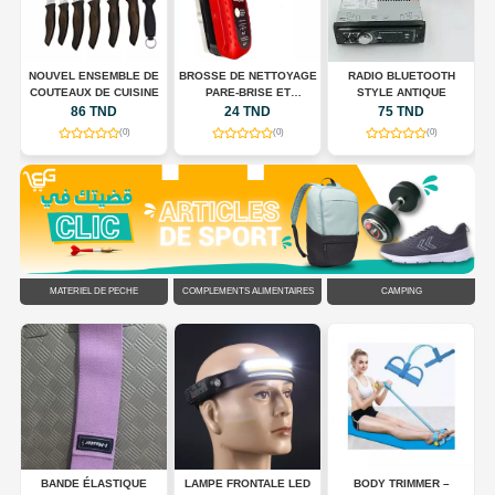
E
NOUVEL ENSEMBLE DE
BROSSE DE NETTOYAGE
RADIO BLUETOOTH
COUTEAUX DE CUISINE
PARE-BRISE ET
STYLE ANTIQUE
RÉTROVISEURS
86 TND
24 TND
75 TND
(0)
(0)
(0)
MATÉRIEL DE PÊCHE
COMPLÉMENTS ALIMENTAIRES
CAMPING
DS
BANDE ÉLASTIQUE
LAMPE FRONTALE LED
BODY TRIMMER –