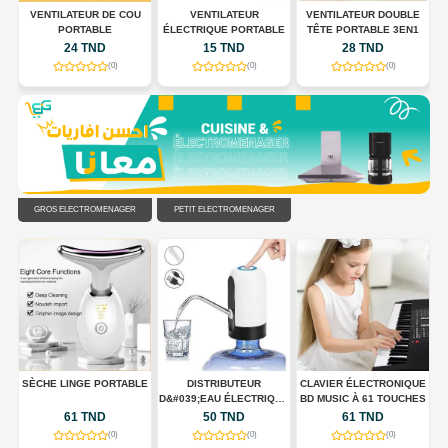
 À
VENTILATEUR DE COU
VENTILATEUR
VENTILATEUR DOUBLE
,
PORTABLE
ÉLECTRIQUE PORTABLE
TÊTE PORTABLE 3EN1
24 TND
15 TND
28 TND
(0)
(0)
(0)
GROS ÉLECTROMÉNAGER
PETIT ÉLECTROMÉNAGER
UX
SÈCHE LINGE PORTABLE
DISTRIBUTEUR
CLAVIER ÉLECTRONIQUE
D&#039;EAU ÉLECTRIQUE
BD MUSIC À 61 TOUCHES
PORTABLE USB
61 TND
50 TND
61 TND
RECHARGEABLE
(0)
(0)
(0)