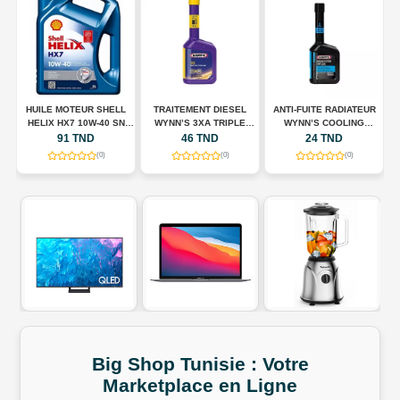
HUILE MOTEUR SHELL
TRAITEMENT DIESEL
ANTI-FUITE RADIATEUR
N
HELIX HX7 10W-40 SN
WYNN’S 3XA TRIPLE
WYNN’S COOLING
A
00
PLUS – 5 L
ACTION – 325 ML
SYSTEM STOP LEAK –
91 TND
46 TND
24 TND
325 ML
(0)
(0)
(0)
Big Shop
Tunisie
:
Votre
Marketplace
en
Ligne