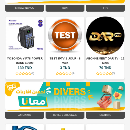
STREAMING VOD
BEIN
IPTV
E
YOSONDA Y-P78 POWER
TEST IPTV 1 JOUR - 8
ABONNEMENT DAR TV - 12
BANK 40000
Mois
Mois
139 TND
3 TND
70 TND
(0)
(0)
(0)
JARDINAGE
OUTILS & BRICOLAGE
SANITAIRE