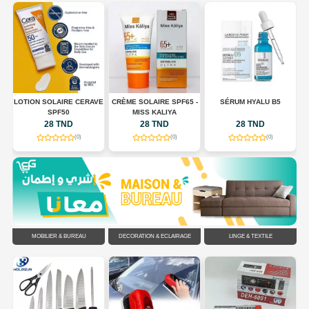
LOTION SOLAIRE CERAVE
CRÈME SOLAIRE SPF65 -
SÉRUM HYALU B5
E
SPF50
MISS KALIYA
ES
28 TND
28 TND
28 TND
(0)
(0)
(0)
MOBILIER & BUREAU
DÉCORATION & ÉCLAIRAGE
LINGE & TEXTILE