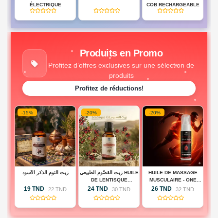
BD
ÉLECTRIQUE
COB RECHARGEABLE
(0)
(0)
(0)
HES
Produits en Promo
Profitez d’offres exclusives sur une sélection de
produits
Profitez de réductions!
-15%
-20%
-20%
-
 -
زيت الثوم الذكر الأسود
زيت القضّوم الطبيعي HUILE
HUILE DE MASSAGE
H
BA
DE LENTISQUE
MUSCULAIRE - ONE
A
PISTACHIER
TOUCH ACTIVE
19 TND
24 TND
26 TND
D
22 TND
30 TND
32 TND
(0)
(0)
(0)