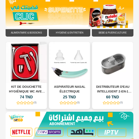
ALIMENTAIRE & BOISSONS
HYGIÈNE & ENTRETIEN
BÉBÉ & PUÉRICULTURE
C
KIT DE DOUCHETTE
ASPIRATEUR NASAL
DISTRIBUTEUR D'EAU
HYGIÉNIQUE WC AVEC
ÉLECTRIQUE
INTELLIGENT 2-EN-1
FLEXIBLE EN ACIER
POUR CHIENS ET CHATS
74 TND
25 TND
60 TND
INOXYDABLE
(0)
(0)
(0)