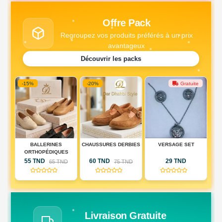
Offre Pack
Regroupez vos produits préférés à un prix
avantageux
Découvrir les packs
-15%
-20%
Gratuite
DE
BALLERINES
CHAUSSURES DERBIES
VERSAGE SET
PA
IQUE
ORTHOPÉDIQUES
DE
55 TND
60 TND
29 TND
D
65 TND
75 TND
RIE
(0)
(0)
(0)
AU)
Livraison Gratuite