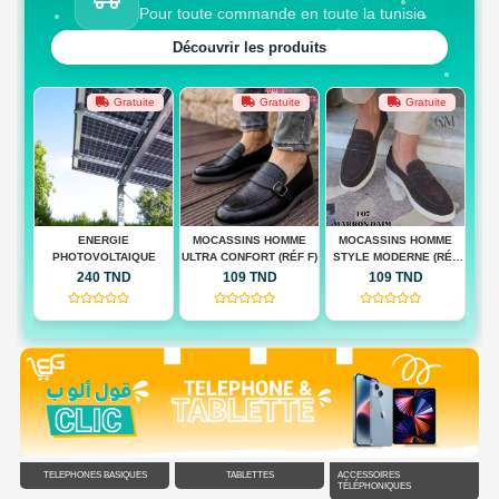
Pour toute commande en toute la tunisie
Découvrir les produits
te
Gratuite
Gratuite
Gratuite
 BAG
ENERGIE
MOCASSINS HOMME
MOCASSINS HOMME
M
PHOTOVOLTAIQUE
ULTRA CONFORT (RÉF F)
STYLE MODERNE (RÉF
QUA
F)
240 TND
109 TND
109 TND
(0)
(0)
(0)
TÉLÉPHONES BASIQUES
TABLETTES
ACCESSOIRES
TÉLÉPHONIQUES