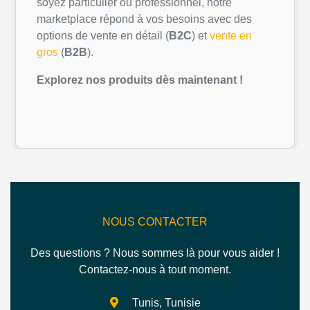
soyez
particulier
ou
professionnel
,
notre
marketplace
répond
à
vos
besoins
avec des
options de vente
en
détail
(
B2C
) et
vente
en
gros
(
B2B
).
Explorez
nos
produits
dès
maintenant
!
NOUS CONTACTER
Des questions ? Nous sommes là pour vous aider !
Contactez-nous à tout moment.
Tunis, Tunisie