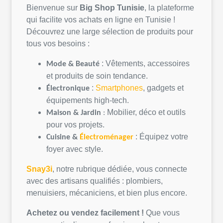
Bienvenue sur
Big Shop
Tunisie
, la
plateforme
qui
facilite
vos
achats
en
ligne
en
Tunisie
!
Découvrez
une
large
sélection
de
produits
pour
tous
vos
besoins
:
:
Vêtements
,
accessoires
Mode &
Beauté
et
produits
de
soin
tendance.
:
Smartphones
, gadgets et
Électronique
équipements
high-tech.
Mobilier,
déco
et
outils
Maison &
Jardin
:
pour
vos
projets
.
:
Équipez
votre
Cuisine &
Électroménager
foyer avec style.
Snay3i
,
notre
rubrique
dédiée
,
vous
connecte
avec des artisans
qualifiés
:
plombiers
,
menuisiers,
mécaniciens
, et bien plus encore.
Achetez
ou
vendez
facilement
!
Que
vous