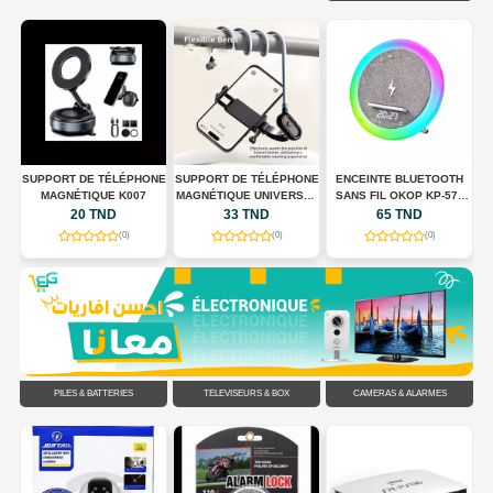
 +
SUPPORT DE TÉLÉPHONE
SUPPORT DE TÉLÉPHONE
ENCEINTE BLUETOOTH
S
MAGNÉTIQUE K007
MAGNÉTIQUE UNIVERSEL
SANS FIL OKOP KP-577
POUR TOUR DE COU
AVEC CHARGEUR SANS
20 TND
33 TND
65 TND
FLEXIBLE
FIL, HORLOGE LED ET
(0)
(0)
(0)
ÉCLAIRAGE RGB
PILES & BATTERIES
TÉLÉVISEURS & BOX
CAMÉRAS & ALARMES