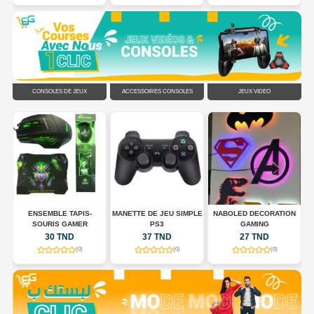
CONSOLES DE JEUX
ACCESSOIRES CONSOLES
JEUX VIDÉO
N
ENSEMBLE TAPIS-
MANETTE DE JEU SIMPLE
NABOLED DECORATION
SOURIS GAMER
PS3
GAMING
30 TND
37 TND
27 TND
(0)
(0)
(0)