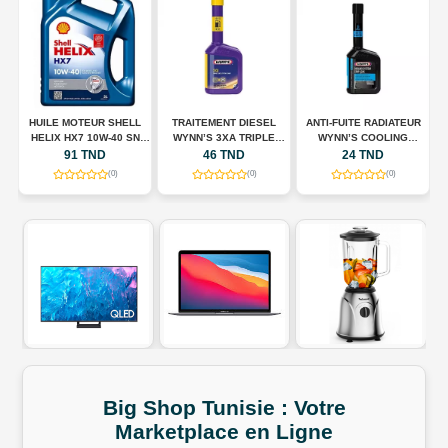
HUILE MOTEUR SHELL
TRAITEMENT DIESEL
ANTI-FUITE RADIATEUR
N
HELIX HX7 10W-40 SN
WYNN’S 3XA TRIPLE
WYNN’S COOLING
A
00
PLUS – 5 L
ACTION – 325 ML
SYSTEM STOP LEAK –
91 TND
46 TND
24 TND
325 ML
(0)
(0)
(0)
Big Shop
Tunisie
:
Votre
Marketplace
en
Ligne