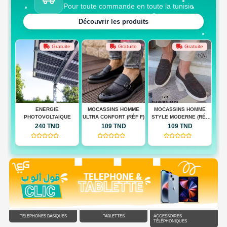
Pour toute commande en toute la tunisie
Découvrir les produits
te
Gratuite
Gratuite
Gratuite
 BAG
ENERGIE
MOCASSINS HOMME
MOCASSINS HOMME
M
PHOTOVOLTAIQUE
ULTRA CONFORT (RÉF F)
STYLE MODERNE (RÉF
QUA
F)
240 TND
109 TND
109 TND
(0)
(0)
(0)
TÉLÉPHONES BASIQUES
TABLETTES
ACCESSOIRES
TÉLÉPHONIQUES