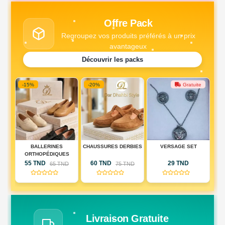
Offre Pack
Regroupez vos produits préférés à un prix
avantageux
Découvrir les packs
-15%
-20%
Gratuite
DE
BALLERINES
CHAUSSURES DERBIES
VERSAGE SET
PA
IQUE
ORTHOPÉDIQUES
DE
55 TND
60 TND
29 TND
D
65 TND
75 TND
RIE
(0)
(0)
(0)
AU)
Livraison Gratuite