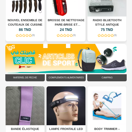
E
NOUVEL ENSEMBLE DE
BROSSE DE NETTOYAGE
RADIO BLUETOOTH
COUTEAUX DE CUISINE
PARE-BRISE ET
STYLE ANTIQUE
RÉTROVISEURS
86 TND
24 TND
75 TND
(0)
(0)
(0)
MATÉRIEL DE PÊCHE
COMPLÉMENTS ALIMENTAIRES
CAMPING
DS
BANDE ÉLASTIQUE
LAMPE FRONTALE LED
BODY TRIMMER –