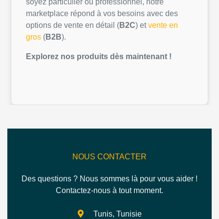
soyez
particulier
ou
professionnel
,
notre
marketplace
répond
à
vos
besoins
avec des
options de vente
en
détail
(
B2C
) et
vente
en
gros
(
B2B
).
Explorez
nos
produits
dès
maintenant
!
NOUS CONTACTER
Des questions ? Nous sommes là pour vous aider !
Contactez-nous à tout moment.
Tunis, Tunisie