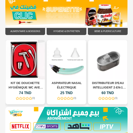
ALIMENTAIRE & BOISSONS
HYGIÈNE & ENTRETIEN
BÉBÉ & PUÉRICULTURE
C
KIT DE DOUCHETTE
ASPIRATEUR NASAL
DISTRIBUTEUR D'EAU
HYGIÉNIQUE WC AVEC
ÉLECTRIQUE
INTELLIGENT 2-EN-1
FLEXIBLE EN ACIER
POUR CHIENS ET CHATS
74 TND
25 TND
60 TND
INOXYDABLE
(0)
(0)
(0)