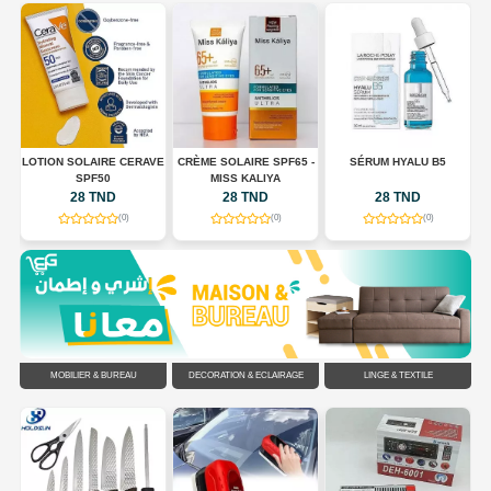
LOTION SOLAIRE CERAVE
CRÈME SOLAIRE SPF65 -
SÉRUM HYALU B5
E
SPF50
MISS KALIYA
ES
28 TND
28 TND
28 TND
(0)
(0)
(0)
MOBILIER & BUREAU
DÉCORATION & ÉCLAIRAGE
LINGE & TEXTILE