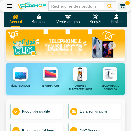
0
Accueil
Boutique
Vente en gros
Snay3i
Profile
ÉLECTRONIQUE
INFORMATIQUE
CUISINE &
JEUX VIDÉOS &
ÉLECTROMÉNAGER
CONSOLES
Produit de qualité
Livraison gratuite
Retour sous 14 jours
24/7 Support