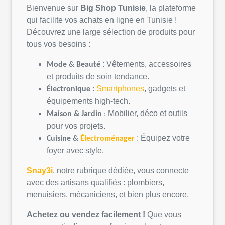
Bienvenue sur
Big Shop
Tunisie
, la
plateforme
qui
facilite
vos
achats
en
ligne
en
Tunisie
!
Découvrez
une
large
sélection
de
produits
pour
tous
vos
besoins
:
:
Vêtements
,
accessoires
Mode &
Beauté
et
produits
de
soin
tendance.
:
Smartphones
, gadgets et
Électronique
équipements
high-tech.
Mobilier,
déco
et
outils
Maison &
Jardin
:
pour
vos
projets
.
:
Équipez
votre
Cuisine &
Électroménager
foyer avec style.
Snay3i
,
notre
rubrique
dédiée
,
vous
connecte
avec des artisans
qualifiés
:
plombiers
,
menuisiers,
mécaniciens
, et bien plus encore.
Achetez
ou
vendez
facilement
!
Que
vous