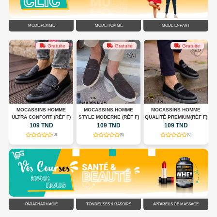
MODE FEMME
MODE HOMME
MODE ENFANT
Gratuite
Gratuite
Gratuite
G
MOCASSINS HOMME
MOCASSINS HOMME
MOCASSINS HOMME
ULTRA CONFORT (RÉF F)
STYLE MODERNE (RÉF F)
QUALITÉ PREMIUM(RÉF F)
C
109 TND
109 TND
109 TND
(0)
(0)
(0)
PARAPHARMACIE
TONDEUSES & RASOIRS
APPAREILS DE MASSAGE