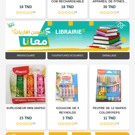
COB RECHARGEABLE
APPAREIL DE FITNESS
POUR TONIFIER LE
18 TND
18 TND
30 TND
CORPS
(0)
(0)
(0)
PARASCOLAIRE
FOURNITURES SCOLAIRES
EMBALLAGE
R
SURLIGNEUR MINI MAPED
GOUACHE DE 5
FEUTRE DE 12 MAPED
EU
REYNOLDS
COLOR\'PEPS
15 TND
3 TND
11 TND
(0)
(0)
(0)