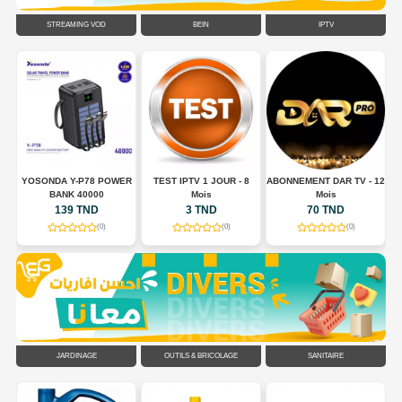
STREAMING VOD
BEIN
IPTV
E
YOSONDA Y-P78 POWER
TEST IPTV 1 JOUR - 8
ABONNEMENT DAR TV - 12
BANK 40000
Mois
Mois
139 TND
3 TND
70 TND
(0)
(0)
(0)
JARDINAGE
OUTILS & BRICOLAGE
SANITAIRE