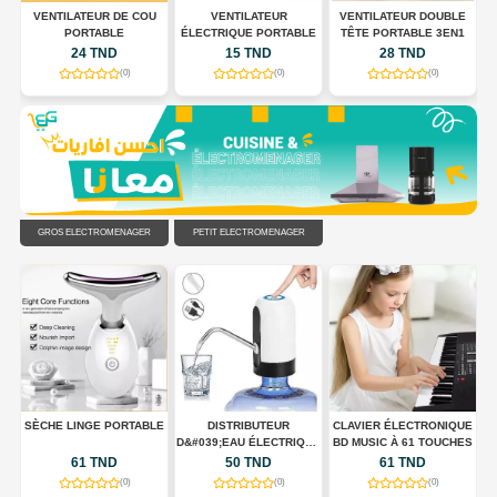
 À
VENTILATEUR DE COU
VENTILATEUR
VENTILATEUR DOUBLE
,
PORTABLE
ÉLECTRIQUE PORTABLE
TÊTE PORTABLE 3EN1
24 TND
15 TND
28 TND
(0)
(0)
(0)
GROS ÉLECTROMÉNAGER
PETIT ÉLECTROMÉNAGER
UX
SÈCHE LINGE PORTABLE
DISTRIBUTEUR
CLAVIER ÉLECTRONIQUE
D&#039;EAU ÉLECTRIQUE
BD MUSIC À 61 TOUCHES
PORTABLE USB
61 TND
50 TND
61 TND
RECHARGEABLE
(0)
(0)
(0)