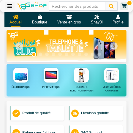
0
Accueil
Boutique
Vente en gros
Snay3i
Profile
ÉLECTRONIQUE
INFORMATIQUE
CUISINE &
JEUX VIDÉOS &
ÉLECTROMÉNAGER
CONSOLES
Produit de qualité
Livraison gratuite
Retour sous 14 jours
24/7 Support