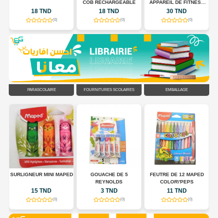
COB RECHARGEABLE
APPAREIL DE FITNESS
POUR TONIFIER LE
18 TND
18 TND
30 TND
CORPS
(0)
(0)
(0)
PARASCOLAIRE
FOURNITURES SCOLAIRES
EMBALLAGE
R
SURLIGNEUR MINI MAPED
GOUACHE DE 5
FEUTRE DE 12 MAPED
EU
REYNOLDS
COLOR\'PEPS
15 TND
3 TND
11 TND
(0)
(0)
(0)