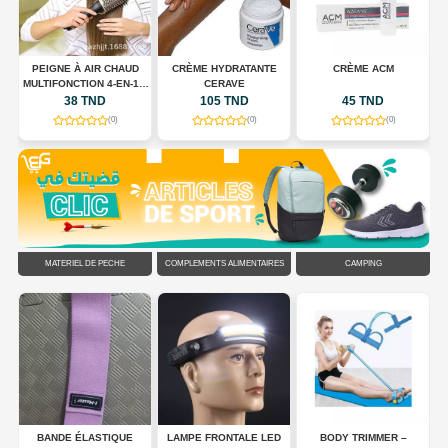
E
PEIGNE À AIR CHAUD
CRÈME HYDRATANTE
CRÈME ACM
MULTIFONCTION 4-EN-1 –
CERAVE
SÈCHE-CHEVEUX,
38 TND
105 TND
45 TND
LISSEUR ET BOUCLEUR
(0)
(0)
(0)
2000 W
MATÉRIEL DE PÊCHE
COMPLÉMENTS ALIMENTAIRES
CAMPING
DS
BANDE ÉLASTIQUE
LAMPE FRONTALE LED
BODY TRIMMER –