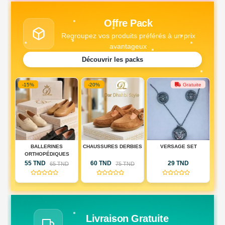
Offre Pack
Regroupez vos produits préférés à un prix
avantageux
Découvrir les packs
-15%
-20%
Gratuite
DE
BALLERINES
CHAUSSURES DERBIES
VERSAGE SET
PA
IQUE
ORTHOPÉDIQUES
DE
55 TND
60 TND
29 TND
D
65 TND
75 TND
RIE
(0)
(0)
(0)
AU)
Livraison Gratuite