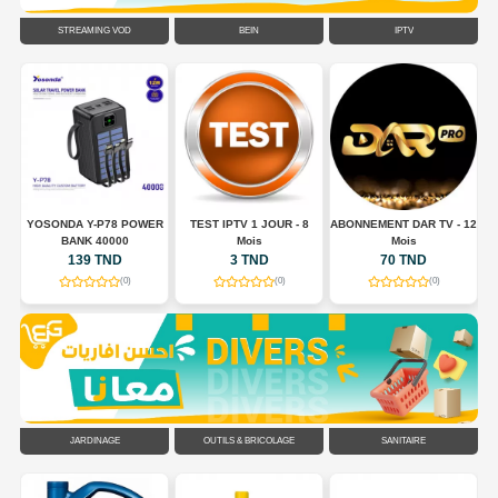
STREAMING VOD
BEIN
IPTV
E
YOSONDA Y-P78 POWER
TEST IPTV 1 JOUR - 8
ABONNEMENT DAR TV - 12
BANK 40000
Mois
Mois
139 TND
3 TND
70 TND
(0)
(0)
(0)
JARDINAGE
OUTILS & BRICOLAGE
SANITAIRE