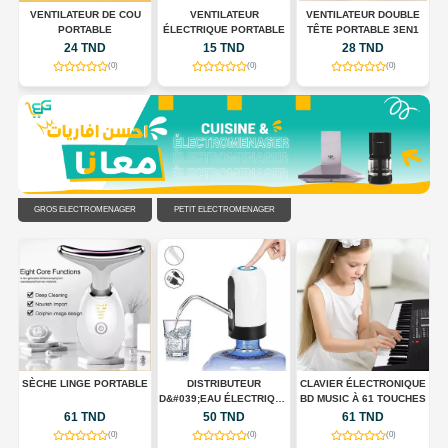
 À
VENTILATEUR DE COU
VENTILATEUR
VENTILATEUR DOUBLE
,
PORTABLE
ÉLECTRIQUE PORTABLE
TÊTE PORTABLE 3EN1
24 TND
15 TND
28 TND
(0)
(0)
(0)
GROS ÉLECTROMÉNAGER
PETIT ÉLECTROMÉNAGER
UX
SÈCHE LINGE PORTABLE
DISTRIBUTEUR
CLAVIER ÉLECTRONIQUE
D&#039;EAU ÉLECTRIQUE
BD MUSIC À 61 TOUCHES
PORTABLE USB
61 TND
50 TND
61 TND
RECHARGEABLE
(0)
(0)
(0)