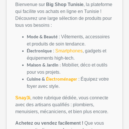
Bienvenue sur
Big Shop
Tunisie
, la
plateforme
qui
facilite
vos
achats
en
ligne
en
Tunisie
!
Découvrez
une
large
sélection
de
produits
pour
tous
vos
besoins
:
:
Vêtements
,
accessoires
Mode &
Beauté
et
produits
de
soin
tendance.
:
Smartphones
, gadgets et
Électronique
équipements
high-tech.
Mobilier,
déco
et
outils
Maison &
Jardin
:
pour
vos
projets
.
:
Équipez
votre
Cuisine &
Électroménager
foyer avec style.
Snay3i
,
notre
rubrique
dédiée
,
vous
connecte
avec des artisans
qualifiés
:
plombiers
,
menuisiers,
mécaniciens
, et bien plus encore.
Achetez
ou
vendez
facilement
!
Que
vous