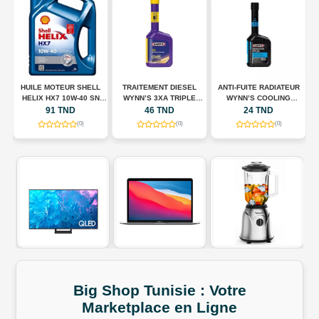
HUILE MOTEUR SHELL
TRAITEMENT DIESEL
ANTI-FUITE RADIATEUR
N
HELIX HX7 10W-40 SN
WYNN’S 3XA TRIPLE
WYNN’S COOLING
A
00
PLUS – 5 L
ACTION – 325 ML
SYSTEM STOP LEAK –
91 TND
46 TND
24 TND
325 ML
(0)
(0)
(0)
Big Shop
Tunisie
:
Votre
Marketplace
en
Ligne