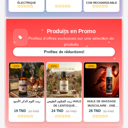
BD
ÉLECTRIQUE
COB RECHARGEABLE
(0)
(0)
(0)
HES
Produits en Promo
Profitez d’offres exclusives sur une sélection de
produits
Profitez de réductions!
-15%
-20%
-20%
-
 -
زيت الثوم الذكر الأسود
زيت القضّوم الطبيعي HUILE
HUILE DE MASSAGE
H
BA
DE LENTISQUE
MUSCULAIRE - ONE
A
PISTACHIER
TOUCH ACTIVE
19 TND
24 TND
26 TND
D
22 TND
30 TND
32 TND
(0)
(0)
(0)