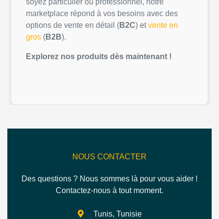
soyez
particulier
ou
professionnel
,
notre
marketplace
répond
à
vos
besoins
avec des
options de vente
en
détail
(
B2C
) et
vente
en
gros
(
B2B
).
Explorez
nos
produits
dès
maintenant
!
NOUS CONTACTER
Des questions ? Nous sommes là pour vous aider !
Contactez-nous à tout moment.
Tunis, Tunisie