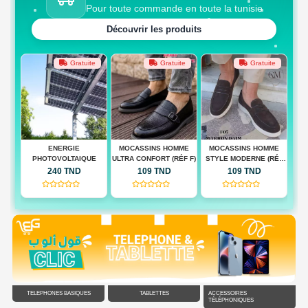
Pour toute commande en toute la tunisie
Découvrir les produits
te
Gratuite
Gratuite
Gratuite
 BAG
ENERGIE
MOCASSINS HOMME
MOCASSINS HOMME
M
PHOTOVOLTAIQUE
ULTRA CONFORT (RÉF F)
STYLE MODERNE (RÉF
QUA
F)
240 TND
109 TND
109 TND
(0)
(0)
(0)
TÉLÉPHONES BASIQUES
TABLETTES
ACCESSOIRES
TÉLÉPHONIQUES