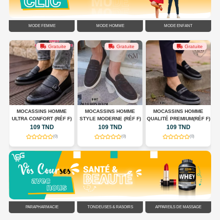
MODE FEMME
MODE HOMME
MODE ENFANT
Gratuite
Gratuite
Gratuite
G
MOCASSINS HOMME
MOCASSINS HOMME
MOCASSINS HOMME
ULTRA CONFORT (RÉF F)
STYLE MODERNE (RÉF F)
QUALITÉ PREMIUM(RÉF F)
C
109 TND
109 TND
109 TND
(0)
(0)
(0)
PARAPHARMACIE
TONDEUSES & RASOIRS
APPAREILS DE MASSAGE