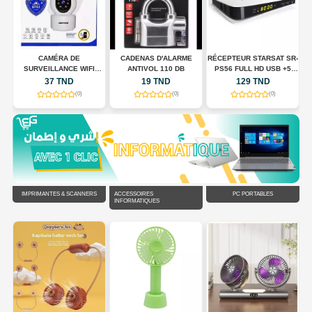
CAMÉRA DE
CADENAS D'ALARME
RÉCEPTEUR STARSAT SR-
SURVEILLANCE WIFI
ANTIVOL 110 DB
PS56 FULL HD USB +5
N
INTELLIGENTE JORTAN
ABONNMONT
37 TND
19 TND
129 TND
JT-8183HJS
(0)
(0)
(0)
IMPRIMANTES & SCANNERS
ACCESSOIRES
PC PORTABLES
INFORMATIQUES