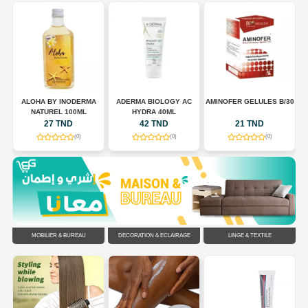
AX
ALOHA BY INODERMA
ADERMA BIOLOGY AC
AMINOFER GELULES B/30
NATUREL 100ML
HYDRA 40ML
27 TND
42 TND
21 TND
(0)
(0)
(0)
MOBILIER & BUREAU
DÉCORATION & ÉCLAIRAGE
LINGE & TEXTILE