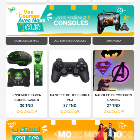
CONSOLES DE JEUX
ACCESSOIRES CONSOLES
JEUX VIDÉO
N
ENSEMBLE TAPIS-
MANETTE DE JEU SIMPLE
NABOLED DECORATION
SOURIS GAMER
PS3
GAMING
30 TND
37 TND
27 TND
(0)
(0)
(0)