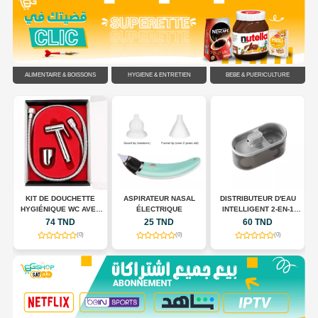
ALIMENTAIRE & BOISSONS
HYGIÈNE & ENTRETIEN
BÉBÉ & PUÉRICULTURE
C
KIT DE DOUCHETTE
ASPIRATEUR NASAL
DISTRIBUTEUR D'EAU
HYGIÉNIQUE WC AVEC
ÉLECTRIQUE
INTELLIGENT 2-EN-1
FLEXIBLE EN ACIER
POUR CHIENS ET CHATS
74 TND
25 TND
60 TND
INOXYDABLE
(0)
(0)
(0)