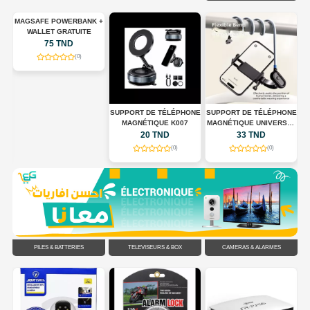
MAGSAFE POWERBANK +
WALLET GRATUITE
75 TND
(0)
OF
SUPPORT DE TÉLÉPHONE
SUPPORT DE TÉLÉPHONE
MAGNÉTIQUE K007
MAGNÉTIQUE UNIVERSEL
POUR TOUR DE COU
20 TND
33 TND
FLEXIBLE
(0)
(0)
PILES & BATTERIES
TÉLÉVISEURS & BOX
CAMÉRAS & ALARMES