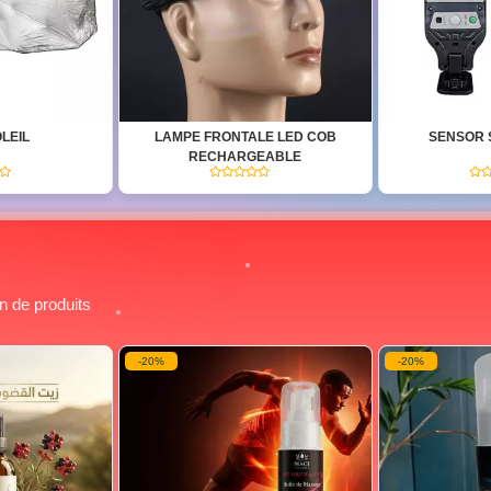
LE LED COB
SENSOR STREET LAMP
SUPPORT 
EABLE
MAGNÉ
(0)
(0)
on de produits
-20%
-30%