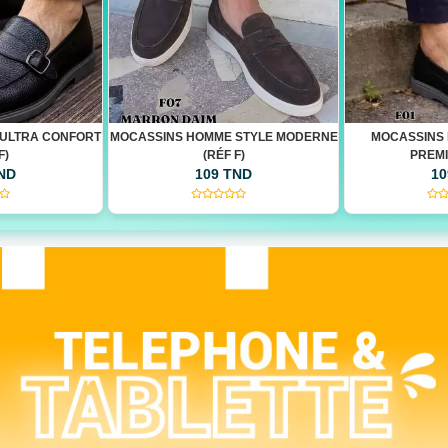
STYLE MODERNE
MOCASSINS HOMME QUALITÉ
MOCASSINS HO
F)
PREMIUM(RÉF F)
LÉGE
TND
109 TND
10
(0)
(0)