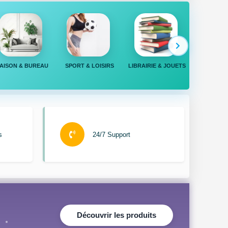
AISON & BUREAU
SPORT & LOISIRS
LIBRAIRIE & JOUETS
SUPÉR
s
24/7 Support
Découvrir les produits