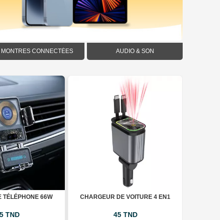
MONTRES CONNECTÉES
AUDIO & SON
E TÉLÉPHONE 66W
CHARGEUR DE VOITURE 4 EN1
NOUVEAU
5 TND
45 TND