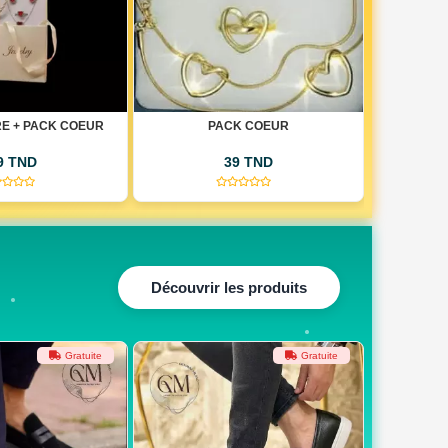
K COEUR
MONTRE ROLEX DATE JUSTE
MON
9 TND
69 TND
(0)
(0)
Découvrir les produits
Gratuite
Gratuite