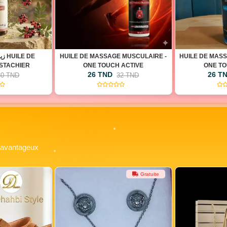
 MUSCULAIRE -
HUILE DE MASSAGE ARTICULAIRE -
CURE D'AM
 ACTIVE
ONE TOUCH VITALE
VI
26 TND
36 T
32 TND
32 TND
(0)
(0)
x avantageux
Gratuite
Gratuite