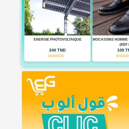
LTAIQUE
MOCASSINS HOMME ULTRA CONFORT
MOCASSINS HOMME 
(RÉF F)
(RÉF 
109 TND
109 
(0)