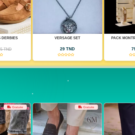
 SET
PACK MONTRE + PACK COEUR
PAC
ND
79 TND
3
(0)
(0)
Gratuite
Gratuite