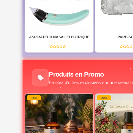
LECTRIQUE
PARE-SOLEIL
LAMPE FRONTA
RECHARG
(0)
Produits en Promo
Profitez d’offres exclusives sur une sélecti
-20%
-20%