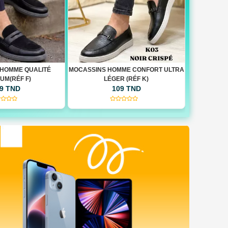
MME CONFORT ULTRA
MOCASSINS HOMME TENDANCE 2026
MOCASSIN
R (RÉF K)
(RÉF K)
9 TND
109 TND
(0)
(0)