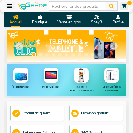
0
Accueil
Boutique
Vente en gros
Snay3i
Profile
ÉLECTRONIQUE
INFORMATIQUE
CUISINE &
JEUX VIDÉOS &
ÉLECTROMÉNAGER
CONSOLES
Produit de qualité
Livraison gratuite
Retour sous 14 jours
24/7 Support