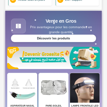
Vente en Gros
Prix avantageux pour les commandes en
grande quantité
Découvrir les produits
ASPIRATEUR NASAL
PARE-SOLEIL
LAMPE FRONTALE LED
SEN