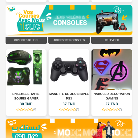
CONSOLES DE JEUX
ACCESSOIRES CONSOLES
JEUX VIDÉO
N
ENSEMBLE TAPIS-
MANETTE DE JEU SIMPLE
NABOLED DECORATION
SOURIS GAMER
PS3
GAMING
30 TND
37 TND
27 TND
(0)
(0)
(0)