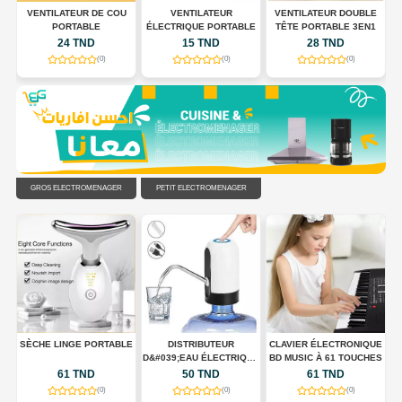
 À
VENTILATEUR DE COU
VENTILATEUR
VENTILATEUR DOUBLE
,
PORTABLE
ÉLECTRIQUE PORTABLE
TÊTE PORTABLE 3EN1
24 TND
15 TND
28 TND
(0)
(0)
(0)
GROS ÉLECTROMÉNAGER
PETIT ÉLECTROMÉNAGER
UX
SÈCHE LINGE PORTABLE
DISTRIBUTEUR
CLAVIER ÉLECTRONIQUE
D&#039;EAU ÉLECTRIQUE
BD MUSIC À 61 TOUCHES
PORTABLE USB
61 TND
50 TND
61 TND
RECHARGEABLE
(0)
(0)
(0)