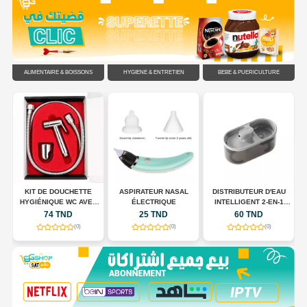
ALIMENTAIRE & BOISSONS
HYGIÈNE & ENTRETIEN
BÉBÉ & PUÉRICULTURE
C
KIT DE DOUCHETTE
ASPIRATEUR NASAL
DISTRIBUTEUR D'EAU
HYGIÉNIQUE WC AVEC
ÉLECTRIQUE
INTELLIGENT 2-EN-1
FLEXIBLE EN ACIER
POUR CHIENS ET CHATS
74 TND
25 TND
60 TND
INOXYDABLE
(0)
(0)
(0)