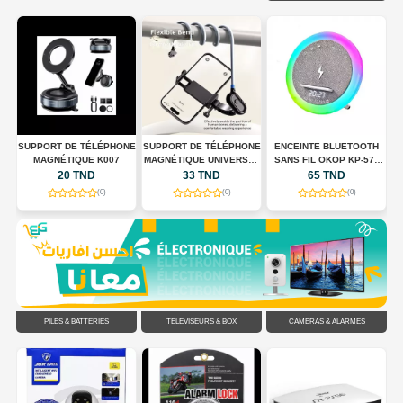
 +
SUPPORT DE TÉLÉPHONE
SUPPORT DE TÉLÉPHONE
ENCEINTE BLUETOOTH
S
MAGNÉTIQUE K007
MAGNÉTIQUE UNIVERSEL
SANS FIL OKOP KP-577
POUR TOUR DE COU
AVEC CHARGEUR SANS
20 TND
33 TND
65 TND
FLEXIBLE
FIL, HORLOGE LED ET
(0)
(0)
(0)
ÉCLAIRAGE RGB
PILES & BATTERIES
TÉLÉVISEURS & BOX
CAMÉRAS & ALARMES