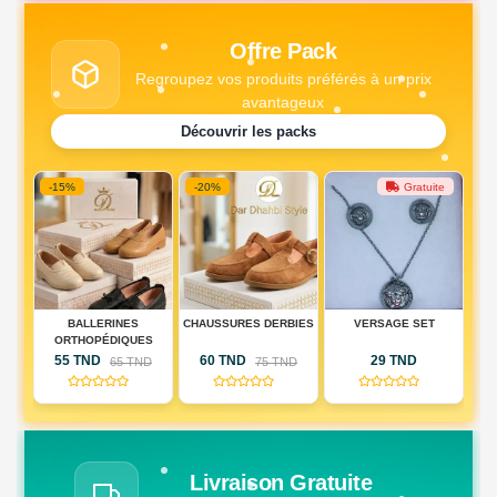
Offre Pack
Regroupez vos produits préférés à un prix
avantageux
Découvrir les packs
-15%
-20%
Gratuite
DE
BALLERINES
CHAUSSURES DERBIES
VERSAGE SET
PA
IQUE
ORTHOPÉDIQUES
DE
55 TND
60 TND
29 TND
D
65 TND
75 TND
RIE
(0)
(0)
(0)
AU)
Livraison Gratuite