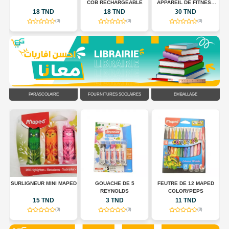
COB RECHARGEABLE
APPAREIL DE FITNESS
POUR TONIFIER LE
18 TND
18 TND
30 TND
CORPS
(0)
(0)
(0)
PARASCOLAIRE
FOURNITURES SCOLAIRES
EMBALLAGE
R
SURLIGNEUR MINI MAPED
GOUACHE DE 5
FEUTRE DE 12 MAPED
EU
REYNOLDS
COLOR\'PEPS
15 TND
3 TND
11 TND
(0)
(0)
(0)