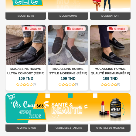
MODE FEMME
MODE HOMME
MODE ENFANT
Gratuite
Gratuite
Gratuite
G
MOCASSINS HOMME
MOCASSINS HOMME
MOCASSINS HOMME
ULTRA CONFORT (RÉF F)
STYLE MODERNE (RÉF F)
QUALITÉ PREMIUM(RÉF F)
C
109 TND
109 TND
109 TND
(0)
(0)
(0)
PARAPHARMACIE
TONDEUSES & RASOIRS
APPAREILS DE MASSAGE