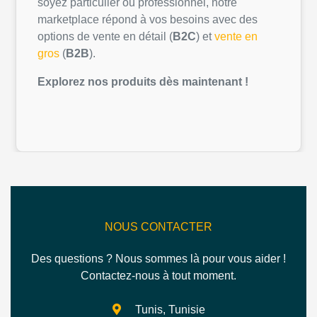
soyez
particulier
ou
professionnel
,
notre
marketplace
répond
à
vos
besoins
avec des
options de vente
en
détail
(
B2C
) et
vente
en
gros
(
B2B
).
Explorez
nos
produits
dès
maintenant
!
NOUS CONTACTER
Des questions ? Nous sommes là pour vous aider !
Contactez-nous à tout moment.
Tunis, Tunisie