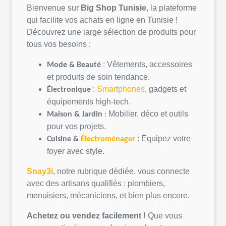
Bienvenue sur
Big Shop
Tunisie
, la
plateforme
qui
facilite
vos
achats
en
ligne
en
Tunisie
!
Découvrez
une
large
sélection
de
produits
pour
tous
vos
besoins
:
:
Vêtements
,
accessoires
Mode &
Beauté
et
produits
de
soin
tendance.
:
Smartphones
, gadgets et
Électronique
équipements
high-tech.
Mobilier,
déco
et
outils
Maison &
Jardin
:
pour
vos
projets
.
:
Équipez
votre
Cuisine &
Électroménager
foyer avec style.
Snay3i
,
notre
rubrique
dédiée
,
vous
connecte
avec des artisans
qualifiés
:
plombiers
,
menuisiers,
mécaniciens
, et bien plus encore.
Achetez
ou
vendez
facilement
!
Que
vous