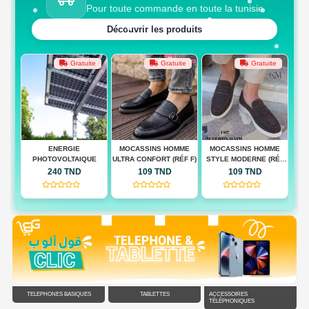
Pour toute commande en toute la tunisie
Découvrir les produits
te
Gratuite
Gratuite
Gratuite
 BAG
ENERGIE
MOCASSINS HOMME
MOCASSINS HOMME
M
PHOTOVOLTAIQUE
ULTRA CONFORT (RÉF F)
STYLE MODERNE (RÉF
QUA
F)
240 TND
109 TND
109 TND
(0)
(0)
(0)
TÉLÉPHONES BASIQUES
TABLETTES
ACCESSOIRES
TÉLÉPHONIQUES