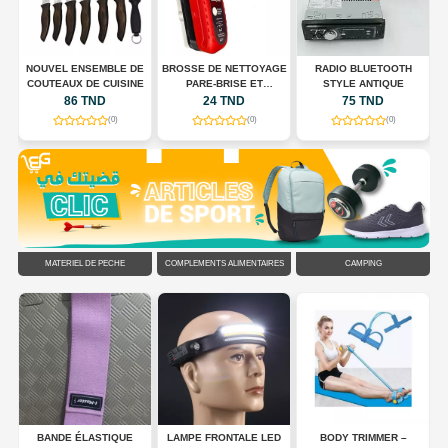
E
NOUVEL ENSEMBLE DE
BROSSE DE NETTOYAGE
RADIO BLUETOOTH
COUTEAUX DE CUISINE
PARE-BRISE ET
STYLE ANTIQUE
RÉTROVISEURS
86 TND
24 TND
75 TND
(0)
(0)
(0)
MATÉRIEL DE PÊCHE
COMPLÉMENTS ALIMENTAIRES
CAMPING
DS
BANDE ÉLASTIQUE
LAMPE FRONTALE LED
BODY TRIMMER –