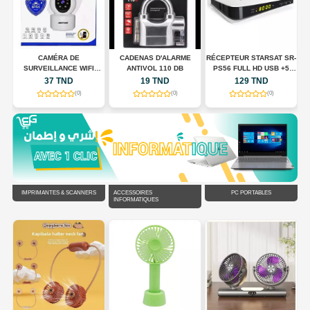
CAMÉRA DE
CADENAS D'ALARME
RÉCEPTEUR STARSAT SR-
SURVEILLANCE WIFI
ANTIVOL 110 DB
PS56 FULL HD USB +5
N
INTELLIGENTE JORTAN
ABONNMONT
37 TND
19 TND
129 TND
JT-8183HJS
(0)
(0)
(0)
IMPRIMANTES & SCANNERS
ACCESSOIRES
PC PORTABLES
INFORMATIQUES