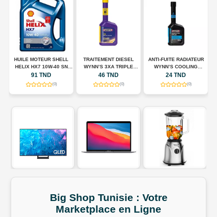
HUILE MOTEUR SHELL
TRAITEMENT DIESEL
ANTI-FUITE RADIATEUR
N
HELIX HX7 10W-40 SN
WYNN’S 3XA TRIPLE
WYNN’S COOLING
A
00
PLUS – 5 L
ACTION – 325 ML
SYSTEM STOP LEAK –
91 TND
46 TND
24 TND
325 ML
(0)
(0)
(0)
Big Shop
Tunisie
:
Votre
Marketplace
en
Ligne