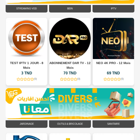
STREAMING VOD
BEIN
IPTV
TEST IPTV 1 JOUR - 8
ABONNEMENT DAR TV - 12
NEO 4K PRO - 12 Mois
A
Mois
Mois
3 TND
70 TND
69 TND
(0)
(0)
(0)
JARDINAGE
OUTILS & BRICOLAGE
SANITAIRE