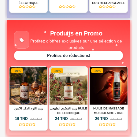
BD
ÉLECTRIQUE
COB RECHARGEABLE
(0)
(0)
(0)
HES
Produits en Promo
Profitez d’offres exclusives sur une sélection de
produits
Profitez de réductions!
-15%
-20%
-20%
-
 -
زيت الثوم الذكر الأسود
زيت القضّوم الطبيعي HUILE
HUILE DE MASSAGE
H
BA
DE LENTISQUE
MUSCULAIRE - ONE
A
PISTACHIER
TOUCH ACTIVE
19 TND
24 TND
26 TND
D
22 TND
30 TND
32 TND
(0)
(0)
(0)