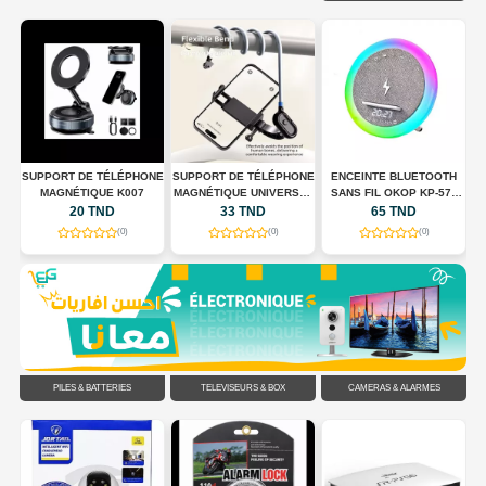
 +
SUPPORT DE TÉLÉPHONE
SUPPORT DE TÉLÉPHONE
ENCEINTE BLUETOOTH
S
MAGNÉTIQUE K007
MAGNÉTIQUE UNIVERSEL
SANS FIL OKOP KP-577
POUR TOUR DE COU
AVEC CHARGEUR SANS
20 TND
33 TND
65 TND
FLEXIBLE
FIL, HORLOGE LED ET
(0)
(0)
(0)
ÉCLAIRAGE RGB
PILES & BATTERIES
TÉLÉVISEURS & BOX
CAMÉRAS & ALARMES