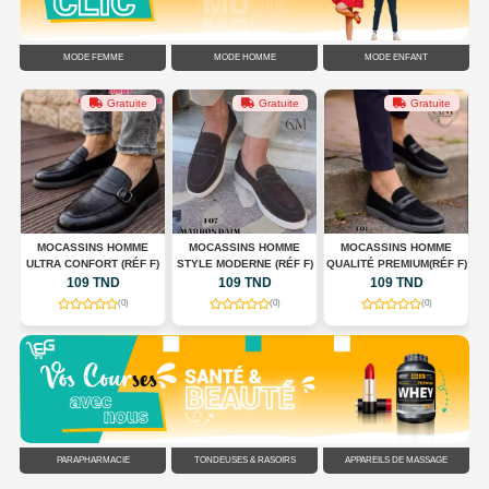
MODE FEMME
MODE HOMME
MODE ENFANT
Gratuite
Gratuite
Gratuite
G
MOCASSINS HOMME
MOCASSINS HOMME
MOCASSINS HOMME
ULTRA CONFORT (RÉF F)
STYLE MODERNE (RÉF F)
QUALITÉ PREMIUM(RÉF F)
C
109 TND
109 TND
109 TND
(0)
(0)
(0)
PARAPHARMACIE
TONDEUSES & RASOIRS
APPAREILS DE MASSAGE