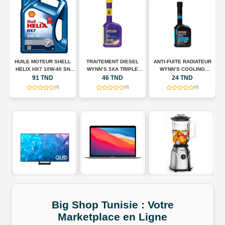
HUILE MOTEUR SHELL
TRAITEMENT DIESEL
ANTI-FUITE RADIATEUR
N
HELIX HX7 10W-40 SN
WYNN’S 3XA TRIPLE
WYNN’S COOLING
A
00
PLUS – 5 L
ACTION – 325 ML
SYSTEM STOP LEAK –
91 TND
46 TND
24 TND
325 ML
(0)
(0)
(0)
Big Shop
Tunisie
:
Votre
Marketplace
en
Ligne