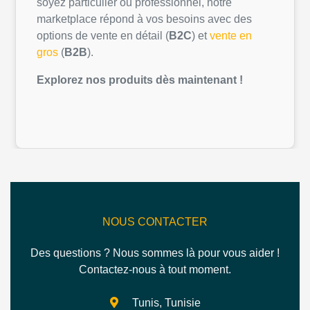
soyez
particulier
ou
professionnel
,
notre
marketplace
répond
à
vos
besoins
avec des
options de vente
en
détail
(
B2C
) et
vente
en
gros
(
B2B
).
Explorez
nos
produits
dès
maintenant
!
NOUS CONTACTER
Des questions ? Nous sommes là pour vous aider !
Contactez-nous à tout moment.
Tunis, Tunisie