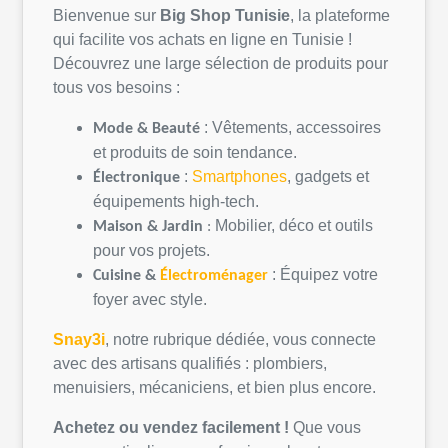
Bienvenue sur
Big Shop
Tunisie
, la
plateforme
qui
facilite
vos
achats
en
ligne
en
Tunisie
!
Découvrez
une
large
sélection
de
produits
pour
tous
vos
besoins
:
:
Vêtements
,
accessoires
Mode &
Beauté
et
produits
de
soin
tendance.
:
Smartphones
, gadgets et
Électronique
équipements
high-tech.
Mobilier,
déco
et
outils
Maison &
Jardin
:
pour
vos
projets
.
:
Équipez
votre
Cuisine &
Électroménager
foyer avec style.
Snay3i
,
notre
rubrique
dédiée
,
vous
connecte
avec des artisans
qualifiés
:
plombiers
,
menuisiers,
mécaniciens
, et bien plus encore.
Achetez
ou
vendez
facilement
!
Que
vous