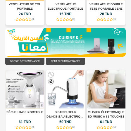
 À
VENTILATEUR DE COU
VENTILATEUR
VENTILATEUR DOUBLE
,
PORTABLE
ÉLECTRIQUE PORTABLE
TÊTE PORTABLE 3EN1
24 TND
15 TND
28 TND
(0)
(0)
(0)
GROS ÉLECTROMÉNAGER
PETIT ÉLECTROMÉNAGER
UX
SÈCHE LINGE PORTABLE
DISTRIBUTEUR
CLAVIER ÉLECTRONIQUE
D&#039;EAU ÉLECTRIQUE
BD MUSIC À 61 TOUCHES
PORTABLE USB
61 TND
50 TND
61 TND
RECHARGEABLE
(0)
(0)
(0)