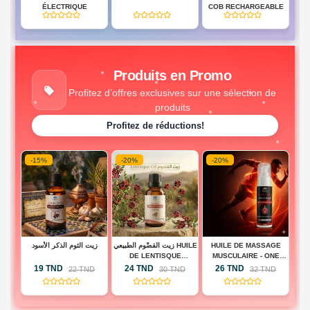
BD
ÉLECTRIQUE
COB RECHARGEABLE
(0)
(0)
(0)
HES
Produits en Promo
Profitez d’offres exclusives sur une sélection de
produits
Profitez de réductions!
-15%
-20%
-20%
-
 -
زيت الثوم الذكر الأسود
زيت القضّوم الطبيعي HUILE
HUILE DE MASSAGE
H
BA
DE LENTISQUE
MUSCULAIRE - ONE
A
PISTACHIER
TOUCH ACTIVE
19 TND
24 TND
26 TND
D
22 TND
30 TND
32 TND
(0)
(0)
(0)