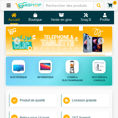
0
Accueil
Boutique
Vente en gros
Snay3i
Profile
ÉLECTRONIQUE
INFORMATIQUE
CUISINE &
JEUX VIDÉOS &
ÉLECTROMÉNAGER
CONSOLES
Produit de qualité
Livraison gratuite
Retour sous 14 jours
24/7 Support