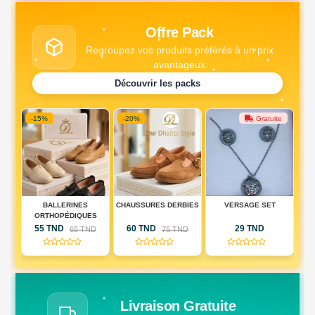
Offre Pack
Regroupez vos produits préférés à un prix
avantageux
Découvrir les packs
-15%
-20%
Gratuite
DE
BALLERINES
CHAUSSURES DERBIES
VERSAGE SET
PA
IQUE
ORTHOPÉDIQUES
DE
55 TND
60 TND
29 TND
D
65 TND
75 TND
RIE
(0)
(0)
(0)
AU)
Livraison Gratuite