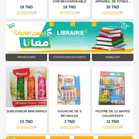
COB RECHARGEABLE
APPAREIL DE FITNESS
POUR TONIFIER LE
18 TND
18 TND
30 TND
CORPS
(0)
(0)
(0)
PARASCOLAIRE
FOURNITURES SCOLAIRES
EMBALLAGE
R
SURLIGNEUR MINI MAPED
GOUACHE DE 5
FEUTRE DE 12 MAPED
EU
REYNOLDS
COLOR\'PEPS
15 TND
3 TND
11 TND
(0)
(0)
(0)