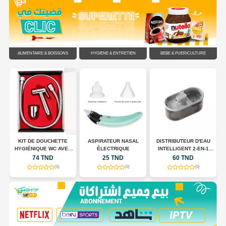
ALIMENTAIRE & BOISSONS
HYGIÈNE & ENTRETIEN
BÉBÉ & PUÉRICULTURE
C
KIT DE DOUCHETTE
ASPIRATEUR NASAL
DISTRIBUTEUR D'EAU
HYGIÉNIQUE WC AVEC
ÉLECTRIQUE
INTELLIGENT 2-EN-1
FLEXIBLE EN ACIER
POUR CHIENS ET CHATS
74 TND
25 TND
60 TND
INOXYDABLE
(0)
(0)
(0)