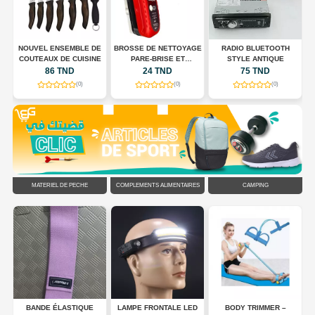
E
NOUVEL ENSEMBLE DE
BROSSE DE NETTOYAGE
RADIO BLUETOOTH
COUTEAUX DE CUISINE
PARE-BRISE ET
STYLE ANTIQUE
RÉTROVISEURS
86 TND
24 TND
75 TND
(0)
(0)
(0)
MATÉRIEL DE PÊCHE
COMPLÉMENTS ALIMENTAIRES
CAMPING
DS
BANDE ÉLASTIQUE
LAMPE FRONTALE LED
BODY TRIMMER –