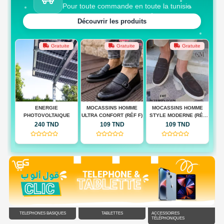
Pour toute commande en toute la tunisie
Découvrir les produits
te
Gratuite
Gratuite
Gratuite
 BAG
ENERGIE
MOCASSINS HOMME
MOCASSINS HOMME
M
PHOTOVOLTAIQUE
ULTRA CONFORT (RÉF F)
STYLE MODERNE (RÉF
QUA
F)
240 TND
109 TND
109 TND
(0)
(0)
(0)
TÉLÉPHONES BASIQUES
TABLETTES
ACCESSOIRES
TÉLÉPHONIQUES