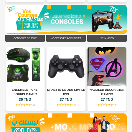
CONSOLES DE JEUX
ACCESSOIRES CONSOLES
JEUX VIDÉO
N
ENSEMBLE TAPIS-
MANETTE DE JEU SIMPLE
NABOLED DECORATION
SOURIS GAMER
PS3
GAMING
30 TND
37 TND
27 TND
(0)
(0)
(0)