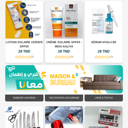
LOTION SOLAIRE CERAVE
CRÈME SOLAIRE SPF65 -
SÉRUM HYALU B5
E
SPF50
MISS KALIYA
ES
28 TND
28 TND
28 TND
(0)
(0)
(0)
MOBILIER & BUREAU
DÉCORATION & ÉCLAIRAGE
LINGE & TEXTILE