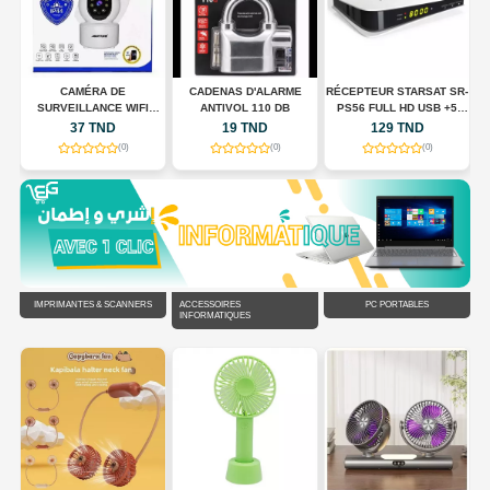
CAMÉRA DE
CADENAS D'ALARME
RÉCEPTEUR STARSAT SR-
SURVEILLANCE WIFI
ANTIVOL 110 DB
PS56 FULL HD USB +5
N
INTELLIGENTE JORTAN
ABONNMONT
37 TND
19 TND
129 TND
JT-8183HJS
(0)
(0)
(0)
IMPRIMANTES & SCANNERS
ACCESSOIRES
PC PORTABLES
INFORMATIQUES