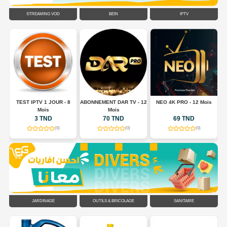
STREAMING VOD
BEIN
IPTV
TEST IPTV 1 JOUR - 8
ABONNEMENT DAR TV - 12
NEO 4K PRO - 12 Mois
A
Mois
Mois
3 TND
70 TND
69 TND
(0)
(0)
(0)
JARDINAGE
OUTILS & BRICOLAGE
SANITAIRE