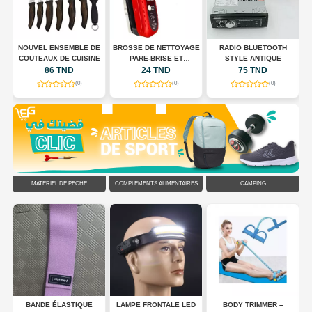
E
NOUVEL ENSEMBLE DE
BROSSE DE NETTOYAGE
RADIO BLUETOOTH
COUTEAUX DE CUISINE
PARE-BRISE ET
STYLE ANTIQUE
RÉTROVISEURS
86 TND
24 TND
75 TND
(0)
(0)
(0)
MATÉRIEL DE PÊCHE
COMPLÉMENTS ALIMENTAIRES
CAMPING
DS
BANDE ÉLASTIQUE
LAMPE FRONTALE LED
BODY TRIMMER –