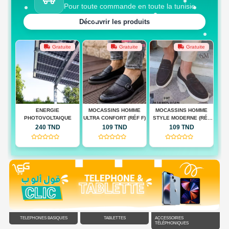
Pour toute commande en toute la tunisie
Découvrir les produits
te
Gratuite
Gratuite
Gratuite
 BAG
ENERGIE
MOCASSINS HOMME
MOCASSINS HOMME
M
PHOTOVOLTAIQUE
ULTRA CONFORT (RÉF F)
STYLE MODERNE (RÉF
QUA
F)
240 TND
109 TND
109 TND
(0)
(0)
(0)
TÉLÉPHONES BASIQUES
TABLETTES
ACCESSOIRES
TÉLÉPHONIQUES