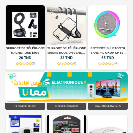
 +
SUPPORT DE TÉLÉPHONE
SUPPORT DE TÉLÉPHONE
ENCEINTE BLUETOOTH
S
MAGNÉTIQUE K007
MAGNÉTIQUE UNIVERSEL
SANS FIL OKOP KP-577
POUR TOUR DE COU
AVEC CHARGEUR SANS
20 TND
33 TND
65 TND
FLEXIBLE
FIL, HORLOGE LED ET
(0)
(0)
(0)
ÉCLAIRAGE RGB
PILES & BATTERIES
TÉLÉVISEURS & BOX
CAMÉRAS & ALARMES