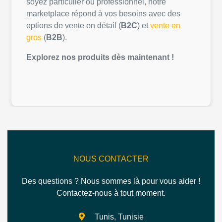
soyez
particulier
ou
professionnel
,
notre
marketplace
répond
à
vos
besoins
avec des
options de vente
en
détail
(
B2C
) et
vente
en
gros
(
B2B
).
Explorez
nos
produits
dès
maintenant
!
NOUS CONTACTER
Des questions ? Nous sommes là pour vous aider !
Contactez-nous à tout moment.
Tunis, Tunisie