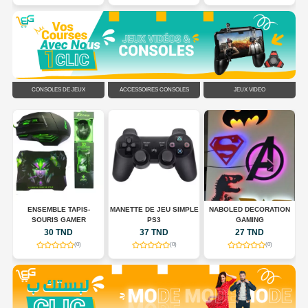
CONSOLES DE JEUX
ACCESSOIRES CONSOLES
JEUX VIDÉO
N
ENSEMBLE TAPIS-
MANETTE DE JEU SIMPLE
NABOLED DECORATION
SOURIS GAMER
PS3
GAMING
30 TND
37 TND
27 TND
(0)
(0)
(0)