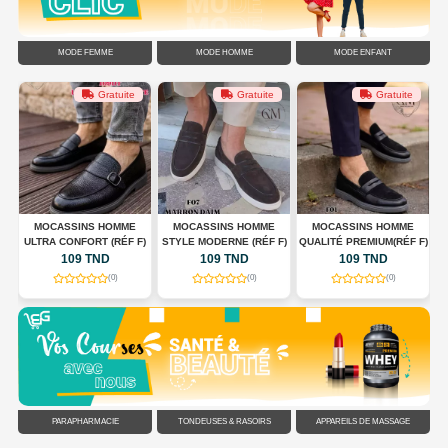
MODE FEMME
MODE HOMME
MODE ENFANT
Gratuite
Gratuite
Gratuite
G
MOCASSINS HOMME
MOCASSINS HOMME
MOCASSINS HOMME
ULTRA CONFORT (RÉF F)
STYLE MODERNE (RÉF F)
QUALITÉ PREMIUM(RÉF F)
C
109 TND
109 TND
109 TND
(0)
(0)
(0)
PARAPHARMACIE
TONDEUSES & RASOIRS
APPAREILS DE MASSAGE