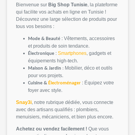
Bienvenue sur
Big Shop
Tunisie
, la
plateforme
qui
facilite
vos
achats
en
ligne
en
Tunisie
!
Découvrez
une
large
sélection
de
produits
pour
tous
vos
besoins
:
:
Vêtements
,
accessoires
Mode &
Beauté
et
produits
de
soin
tendance.
:
Smartphones
, gadgets et
Électronique
équipements
high-tech.
Mobilier,
déco
et
outils
Maison &
Jardin
:
pour
vos
projets
.
:
Équipez
votre
Cuisine &
Électroménager
foyer avec style.
Snay3i
,
notre
rubrique
dédiée
,
vous
connecte
avec des artisans
qualifiés
:
plombiers
,
menuisiers,
mécaniciens
, et bien plus encore.
Achetez
ou
vendez
facilement
!
Que
vous