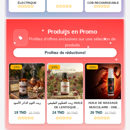
BD
ÉLECTRIQUE
COB RECHARGEABLE
(0)
(0)
(0)
HES
Produits en Promo
Profitez d’offres exclusives sur une sélection de
produits
Profitez de réductions!
-15%
-20%
-20%
-
 -
زيت الثوم الذكر الأسود
زيت القضّوم الطبيعي HUILE
HUILE DE MASSAGE
H
BA
DE LENTISQUE
MUSCULAIRE - ONE
A
PISTACHIER
TOUCH ACTIVE
19 TND
24 TND
26 TND
D
22 TND
30 TND
32 TND
(0)
(0)
(0)