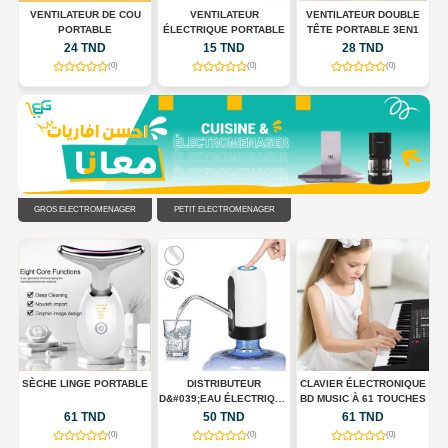
 À
VENTILATEUR DE COU
VENTILATEUR
VENTILATEUR DOUBLE
,
PORTABLE
ÉLECTRIQUE PORTABLE
TÊTE PORTABLE 3EN1
24 TND
15 TND
28 TND
(0)
(0)
(0)
GROS ÉLECTROMÉNAGER
PETIT ÉLECTROMÉNAGER
UX
SÈCHE LINGE PORTABLE
DISTRIBUTEUR
CLAVIER ÉLECTRONIQUE
D&#039;EAU ÉLECTRIQUE
BD MUSIC À 61 TOUCHES
PORTABLE USB
61 TND
50 TND
61 TND
RECHARGEABLE
(0)
(0)
(0)