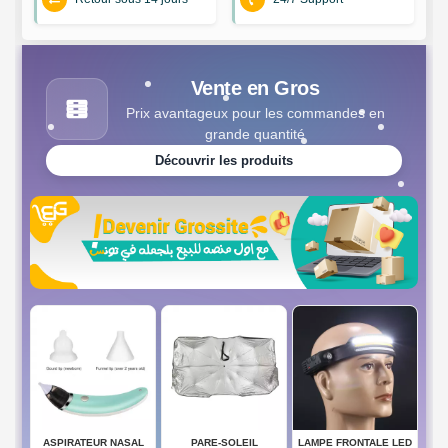
Vente en Gros
Prix avantageux pour les commandes en
grande quantité
Découvrir les produits
ASPIRATEUR NASAL
PARE-SOLEIL
LAMPE FRONTALE LED
SEN