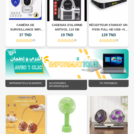
CAMÉRA DE
CADENAS D'ALARME
RÉCEPTEUR STARSAT SR-
SURVEILLANCE WIFI
ANTIVOL 110 DB
PS56 FULL HD USB +5
N
INTELLIGENTE JORTAN
ABONNMONT
37 TND
19 TND
129 TND
JT-8183HJS
(0)
(0)
(0)
IMPRIMANTES & SCANNERS
ACCESSOIRES
PC PORTABLES
INFORMATIQUES