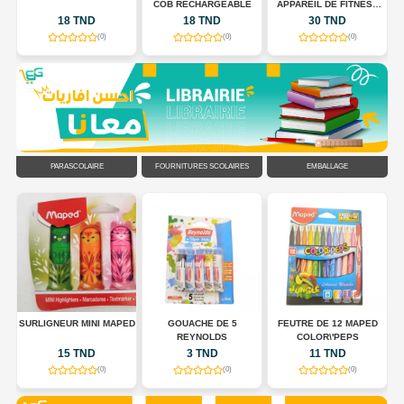
COB RECHARGEABLE
APPAREIL DE FITNESS
POUR TONIFIER LE
18 TND
18 TND
30 TND
CORPS
(0)
(0)
(0)
PARASCOLAIRE
FOURNITURES SCOLAIRES
EMBALLAGE
R
SURLIGNEUR MINI MAPED
GOUACHE DE 5
FEUTRE DE 12 MAPED
EU
REYNOLDS
COLOR\'PEPS
15 TND
3 TND
11 TND
(0)
(0)
(0)