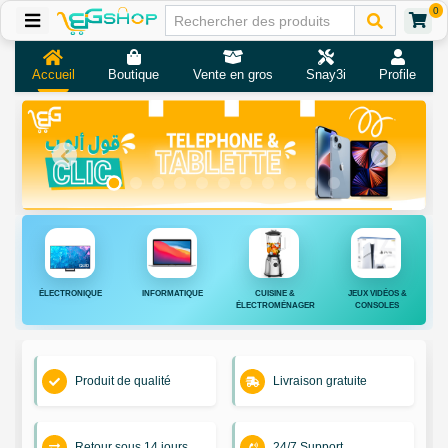
0
Accueil
Boutique
Vente en gros
Snay3i
Profile
ÉLECTRONIQUE
INFORMATIQUE
CUISINE &
JEUX VIDÉOS &
ÉLECTROMÉNAGER
CONSOLES
Produit de qualité
Livraison gratuite
Retour sous 14 jours
24/7 Support