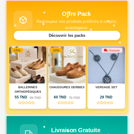
Offre Pack
Regroupez vos produits préférés à un prix
avantageux
Découvrir les packs
-15%
-20%
Gratuite
DE
BALLERINES
CHAUSSURES DERBIES
VERSAGE SET
PA
IQUE
ORTHOPÉDIQUES
DE
55 TND
60 TND
29 TND
D
65 TND
75 TND
RIE
(0)
(0)
(0)
AU)
Livraison Gratuite