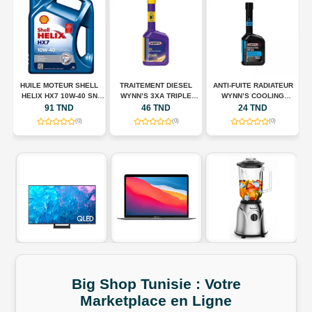
HUILE MOTEUR SHELL
TRAITEMENT DIESEL
ANTI-FUITE RADIATEUR
N
HELIX HX7 10W-40 SN
WYNN’S 3XA TRIPLE
WYNN’S COOLING
A
00
PLUS – 5 L
ACTION – 325 ML
SYSTEM STOP LEAK –
91 TND
46 TND
24 TND
325 ML
(0)
(0)
(0)
Big Shop
Tunisie
:
Votre
Marketplace
en
Ligne