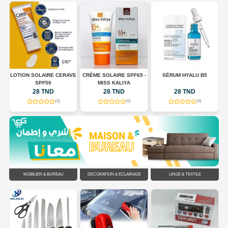
LOTION SOLAIRE CERAVE
CRÈME SOLAIRE SPF65 -
SÉRUM HYALU B5
E
SPF50
MISS KALIYA
ES
28 TND
28 TND
28 TND
(0)
(0)
(0)
MOBILIER & BUREAU
DÉCORATION & ÉCLAIRAGE
LINGE & TEXTILE