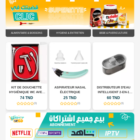
ALIMENTAIRE & BOISSONS
HYGIÈNE & ENTRETIEN
BÉBÉ & PUÉRICULTURE
C
KIT DE DOUCHETTE
ASPIRATEUR NASAL
DISTRIBUTEUR D'EAU
HYGIÉNIQUE WC AVEC
ÉLECTRIQUE
INTELLIGENT 2-EN-1
FLEXIBLE EN ACIER
POUR CHIENS ET CHATS
74 TND
25 TND
60 TND
INOXYDABLE
(0)
(0)
(0)