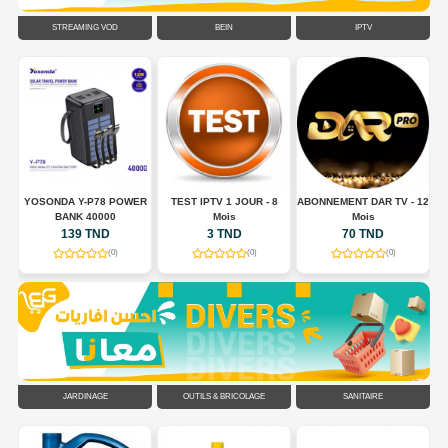
STREAMING VOD
BEIN
IPTV
E
YOSONDA Y-P78 POWER
TEST IPTV 1 JOUR - 8
ABONNEMENT DAR TV - 12
BANK 40000
Mois
Mois
139 TND
3 TND
70 TND
(0)
(0)
(0)
JARDINAGE
OUTILS & BRICOLAGE
SANITAIRE