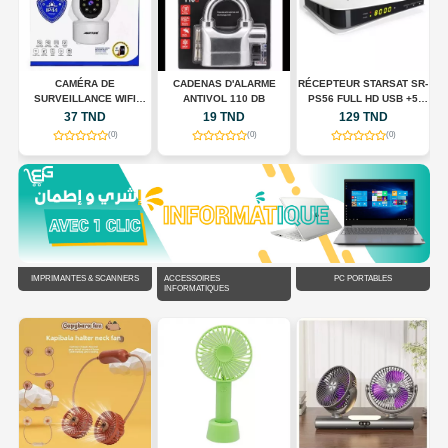
CAMÉRA DE
CADENAS D'ALARME
RÉCEPTEUR STARSAT SR-
SURVEILLANCE WIFI
ANTIVOL 110 DB
PS56 FULL HD USB +5
N
INTELLIGENTE JORTAN
ABONNMONT
37 TND
19 TND
129 TND
JT-8183HJS
(0)
(0)
(0)
IMPRIMANTES & SCANNERS
ACCESSOIRES
PC PORTABLES
INFORMATIQUES