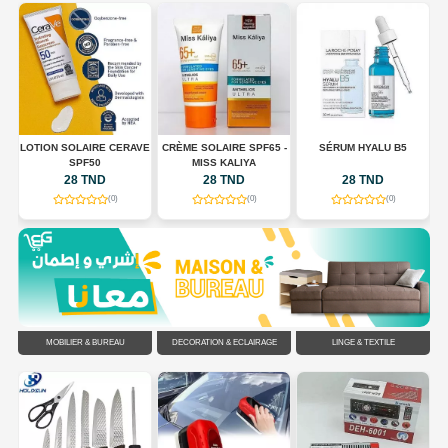
LOTION SOLAIRE CERAVE
CRÈME SOLAIRE SPF65 -
SÉRUM HYALU B5
E
SPF50
MISS KALIYA
ES
28 TND
28 TND
28 TND
(0)
(0)
(0)
MOBILIER & BUREAU
DÉCORATION & ÉCLAIRAGE
LINGE & TEXTILE