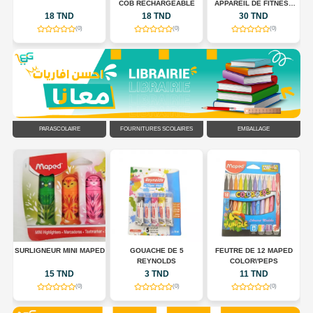
COB RECHARGEABLE
APPAREIL DE FITNESS
POUR TONIFIER LE
18 TND
18 TND
30 TND
CORPS
(0)
(0)
(0)
PARASCOLAIRE
FOURNITURES SCOLAIRES
EMBALLAGE
R
SURLIGNEUR MINI MAPED
GOUACHE DE 5
FEUTRE DE 12 MAPED
EU
REYNOLDS
COLOR\'PEPS
15 TND
3 TND
11 TND
(0)
(0)
(0)