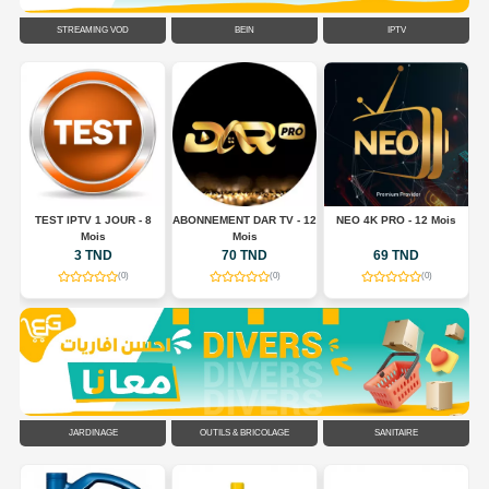
STREAMING VOD
BEIN
IPTV
TEST IPTV 1 JOUR - 8
ABONNEMENT DAR TV - 12
NEO 4K PRO - 12 Mois
A
Mois
Mois
3 TND
70 TND
69 TND
(0)
(0)
(0)
JARDINAGE
OUTILS & BRICOLAGE
SANITAIRE