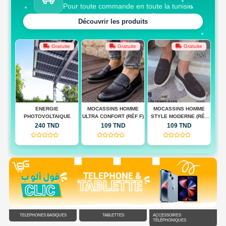
Pour toute commande en toute la tunisie
Découvrir les produits
te
Gratuite
Gratuite
Gratuite
 BAG
ENERGIE
MOCASSINS HOMME
MOCASSINS HOMME
M
PHOTOVOLTAIQUE
ULTRA CONFORT (RÉF F)
STYLE MODERNE (RÉF
QUA
F)
240 TND
109 TND
109 TND
(0)
(0)
(0)
TÉLÉPHONES BASIQUES
TABLETTES
ACCESSOIRES
TÉLÉPHONIQUES