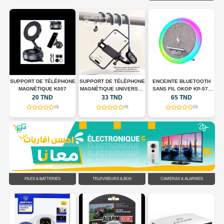
 +
SUPPORT DE TÉLÉPHONE
SUPPORT DE TÉLÉPHONE
ENCEINTE BLUETOOTH
S
MAGNÉTIQUE K007
MAGNÉTIQUE UNIVERSEL
SANS FIL OKOP KP-577
POUR TOUR DE COU
AVEC CHARGEUR SANS
20 TND
33 TND
65 TND
FLEXIBLE
FIL, HORLOGE LED ET
(0)
(0)
(0)
ÉCLAIRAGE RGB
PILES & BATTERIES
TÉLÉVISEURS & BOX
CAMÉRAS & ALARMES