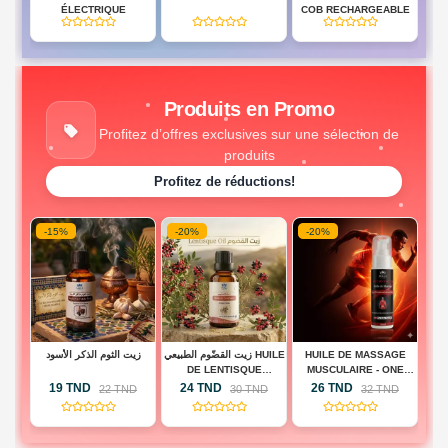
BD
ÉLECTRIQUE
COB RECHARGEABLE
(0)
(0)
(0)
HES
Produits en Promo
Profitez d’offres exclusives sur une sélection de
produits
Profitez de réductions!
-15%
-20%
-20%
-
 -
زيت الثوم الذكر الأسود
زيت القضّوم الطبيعي HUILE
HUILE DE MASSAGE
H
BA
DE LENTISQUE
MUSCULAIRE - ONE
A
PISTACHIER
TOUCH ACTIVE
19 TND
24 TND
26 TND
D
22 TND
30 TND
32 TND
(0)
(0)
(0)