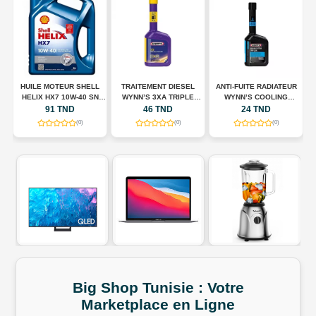
HUILE MOTEUR SHELL
TRAITEMENT DIESEL
ANTI-FUITE RADIATEUR
N
HELIX HX7 10W-40 SN
WYNN’S 3XA TRIPLE
WYNN’S COOLING
A
00
PLUS – 5 L
ACTION – 325 ML
SYSTEM STOP LEAK –
91 TND
46 TND
24 TND
325 ML
(0)
(0)
(0)
Big Shop
Tunisie
:
Votre
Marketplace
en
Ligne