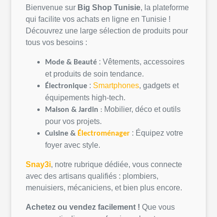
Bienvenue sur
Big Shop
Tunisie
, la
plateforme
qui
facilite
vos
achats
en
ligne
en
Tunisie
!
Découvrez
une
large
sélection
de
produits
pour
tous
vos
besoins
:
:
Vêtements
,
accessoires
Mode &
Beauté
et
produits
de
soin
tendance.
:
Smartphones
, gadgets et
Électronique
équipements
high-tech.
Mobilier,
déco
et
outils
Maison &
Jardin
:
pour
vos
projets
.
:
Équipez
votre
Cuisine &
Électroménager
foyer avec style.
Snay3i
,
notre
rubrique
dédiée
,
vous
connecte
avec des artisans
qualifiés
:
plombiers
,
menuisiers,
mécaniciens
, et bien plus encore.
Achetez
ou
vendez
facilement
!
Que
vous