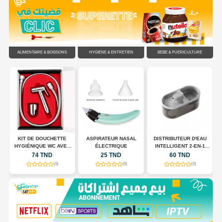
ALIMENTAIRE & BOISSONS
HYGIÈNE & ENTRETIEN
BÉBÉ & PUÉRICULTURE
C
KIT DE DOUCHETTE
ASPIRATEUR NASAL
DISTRIBUTEUR D'EAU
HYGIÉNIQUE WC AVEC
ÉLECTRIQUE
INTELLIGENT 2-EN-1
FLEXIBLE EN ACIER
POUR CHIENS ET CHATS
74 TND
25 TND
60 TND
INOXYDABLE
(0)
(0)
(0)