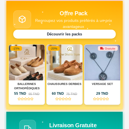
Offre Pack
Regroupez vos produits préférés à un prix
avantageux
Découvrir les packs
-15%
-20%
Gratuite
DE
BALLERINES
CHAUSSURES DERBIES
VERSAGE SET
PA
IQUE
ORTHOPÉDIQUES
DE
55 TND
60 TND
29 TND
D
65 TND
75 TND
RIE
(0)
(0)
(0)
AU)
Livraison Gratuite