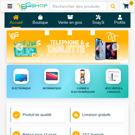
0
Accueil
Boutique
Vente en gros
Snay3i
Profile
ÉLECTRONIQUE
INFORMATIQUE
CUISINE &
JEUX VIDÉOS &
ÉLECTROMÉNAGER
CONSOLES
Produit de qualité
Livraison gratuite
Retour sous 14 jours
24/7 Support