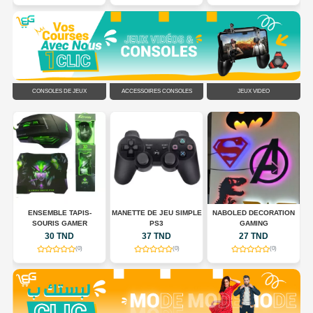
CONSOLES DE JEUX
ACCESSOIRES CONSOLES
JEUX VIDÉO
N
ENSEMBLE TAPIS-
MANETTE DE JEU SIMPLE
NABOLED DECORATION
SOURIS GAMER
PS3
GAMING
30 TND
37 TND
27 TND
(0)
(0)
(0)