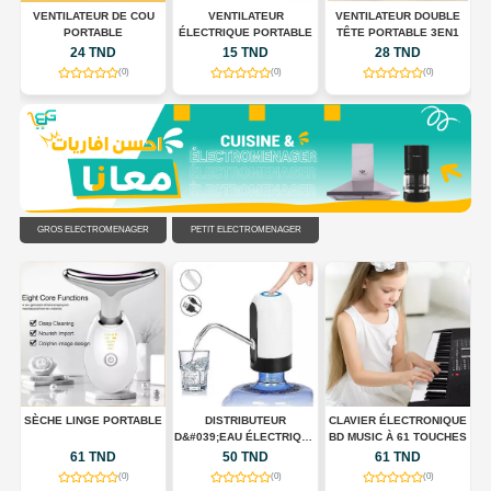
 À
VENTILATEUR DE COU
VENTILATEUR
VENTILATEUR DOUBLE
,
PORTABLE
ÉLECTRIQUE PORTABLE
TÊTE PORTABLE 3EN1
24 TND
15 TND
28 TND
(0)
(0)
(0)
GROS ÉLECTROMÉNAGER
PETIT ÉLECTROMÉNAGER
UX
SÈCHE LINGE PORTABLE
DISTRIBUTEUR
CLAVIER ÉLECTRONIQUE
D&#039;EAU ÉLECTRIQUE
BD MUSIC À 61 TOUCHES
PORTABLE USB
61 TND
50 TND
61 TND
RECHARGEABLE
(0)
(0)
(0)