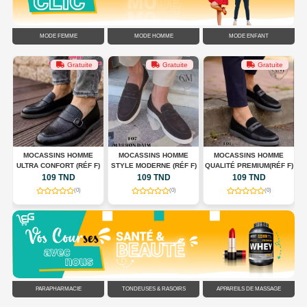
MODE FEMME
MODE HOMME
MODE ENFANT
Gratuite
Gratuite
Gratuite
G
MOCASSINS HOMME
MOCASSINS HOMME
MOCASSINS HOMME
ULTRA CONFORT (RÉF F)
STYLE MODERNE (RÉF F)
QUALITÉ PREMIUM(RÉF F)
C
109 TND
109 TND
109 TND
(0)
(0)
(0)
PARAPHARMACIE
TONDEUSES & RASOIRS
APPAREILS DE MASSAGE