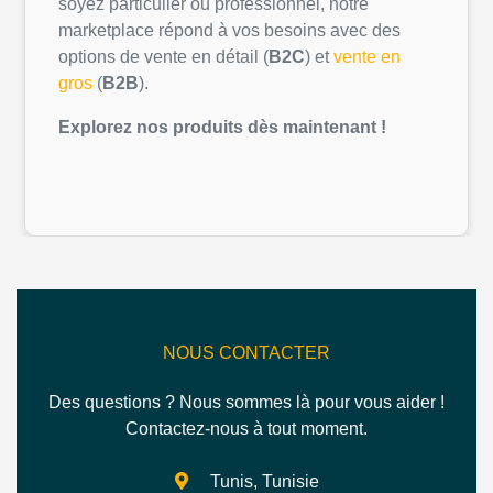
soyez
particulier
ou
professionnel
,
notre
marketplace
répond
à
vos
besoins
avec des
options de vente
en
détail
(
B2C
) et
vente
en
gros
(
B2B
).
Explorez
nos
produits
dès
maintenant
!
NOUS CONTACTER
Des questions ? Nous sommes là pour vous aider !
Contactez-nous à tout moment.
Tunis, Tunisie