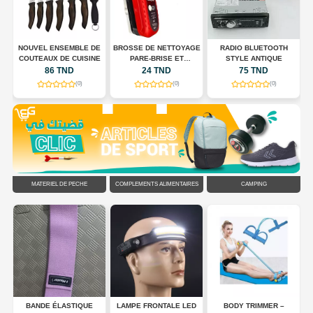
E
NOUVEL ENSEMBLE DE
BROSSE DE NETTOYAGE
RADIO BLUETOOTH
COUTEAUX DE CUISINE
PARE-BRISE ET
STYLE ANTIQUE
RÉTROVISEURS
86 TND
24 TND
75 TND
(0)
(0)
(0)
MATÉRIEL DE PÊCHE
COMPLÉMENTS ALIMENTAIRES
CAMPING
DS
BANDE ÉLASTIQUE
LAMPE FRONTALE LED
BODY TRIMMER –