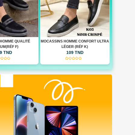
MME CONFORT ULTRA
MOCASSINS HOMME TENDANCE 2026
MOCASSIN
R (RÉF K)
(RÉF K)
9 TND
109 TND
(0)
(0)