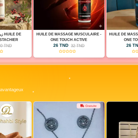
 MUSCULAIRE -
HUILE DE MASSAGE ARTICULAIRE -
CURE D'AM
 ACTIVE
ONE TOUCH VITALE
VI
26 TND
36 T
32 TND
32 TND
(0)
(0)
x avantageux
Gratuite
Gratuite