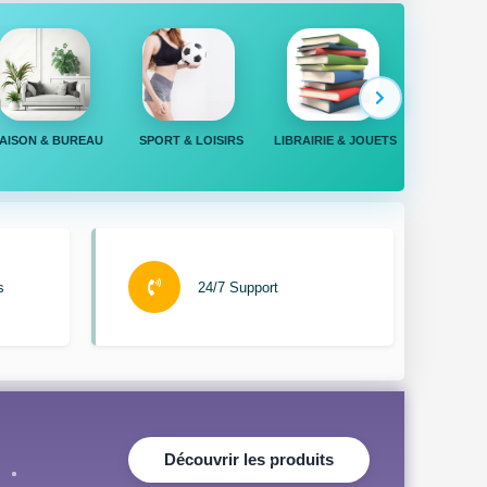
AISON & BUREAU
SPORT & LOISIRS
LIBRAIRIE & JOUETS
SUPÉR
s
24/7 Support
Découvrir les produits