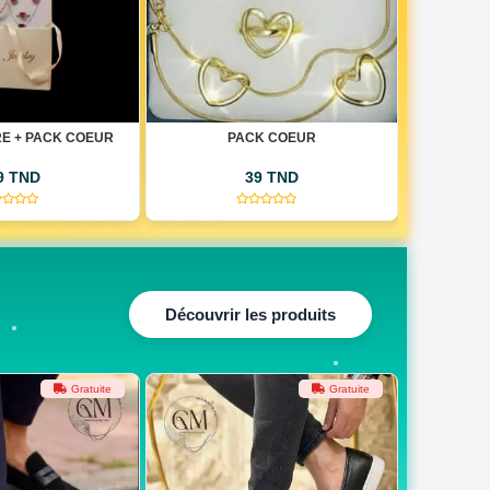
K COEUR
MONTRE ROLEX DATE JUSTE
MON
9 TND
69 TND
(0)
(0)
Découvrir les produits
Gratuite
Gratuite