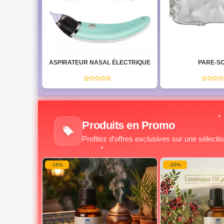
LECTRIQUE
PARE-SOLEIL
LAMPE FRONTA
RECHARG
(0)
Produits en Promo
Profitez d’offres exclusives sur une sélecti
-20%
-20%