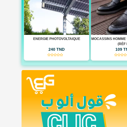
LTAIQUE
MOCASSINS HOMME ULTRA CONFORT
MOCASSINS HOMME 
(RÉF F)
(RÉF 
109 TND
109 
(0)