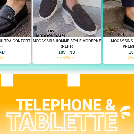
STYLE MODERNE
MOCASSINS HOMME QUALITÉ
MOCASSINS HO
F)
PREMIUM(RÉF F)
LÉGE
TND
109 TND
10
(0)
(0)