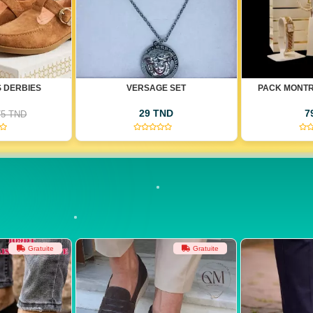
 SET
PACK MONTRE + PACK COEUR
PAC
ND
79 TND
3
(0)
(0)
Gratuite
Gratuite