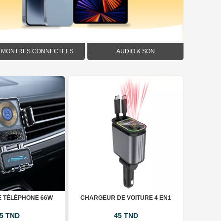
MONTRES CONNECTÉES
AUDIO & SON
E TÉLÉPHONE 66W
CHARGEUR DE VOITURE 4 EN1
NOUVEAU
5 TND
45 TND