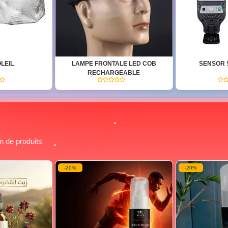
LE LED COB
SENSOR STREET LAMP
SUPPORT 
EABLE
MAGNÉ
(0)
(0)
on de produits
-20%
-30%