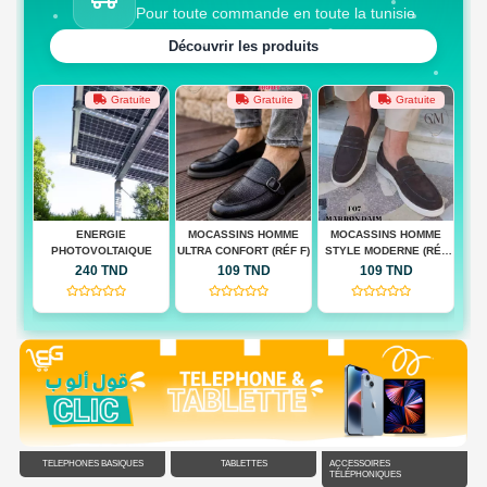
Pour toute commande en toute la tunisie
Découvrir les produits
te
Gratuite
Gratuite
Gratuite
 BAG
ENERGIE
MOCASSINS HOMME
MOCASSINS HOMME
M
PHOTOVOLTAIQUE
ULTRA CONFORT (RÉF F)
STYLE MODERNE (RÉF
QUA
F)
240 TND
109 TND
109 TND
(0)
(0)
(0)
TÉLÉPHONES BASIQUES
TABLETTES
ACCESSOIRES
TÉLÉPHONIQUES