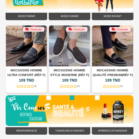
MODE FEMME
MODE HOMME
MODE ENFANT
Gratuite
Gratuite
Gratuite
G
MOCASSINS HOMME
MOCASSINS HOMME
MOCASSINS HOMME
ULTRA CONFORT (RÉF F)
STYLE MODERNE (RÉF F)
QUALITÉ PREMIUM(RÉF F)
C
109 TND
109 TND
109 TND
(0)
(0)
(0)
PARAPHARMACIE
TONDEUSES & RASOIRS
APPAREILS DE MASSAGE