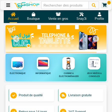
0
Accueil
Boutique
Vente en gros
Snay3i
Profile
ÉLECTRONIQUE
INFORMATIQUE
CUISINE &
JEUX VIDÉOS &
ÉLECTROMÉNAGER
CONSOLES
Produit de qualité
Livraison gratuite
Retour sous 14 jours
24/7 Support