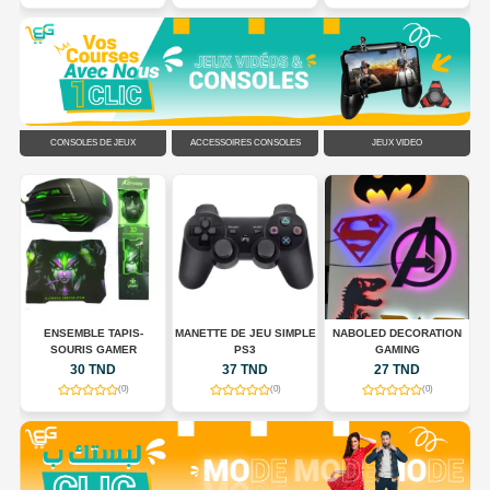
CONSOLES DE JEUX
ACCESSOIRES CONSOLES
JEUX VIDÉO
N
ENSEMBLE TAPIS-
MANETTE DE JEU SIMPLE
NABOLED DECORATION
SOURIS GAMER
PS3
GAMING
30 TND
37 TND
27 TND
(0)
(0)
(0)