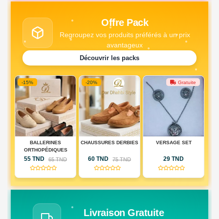
Offre Pack
Regroupez vos produits préférés à un prix
avantageux
Découvrir les packs
-15%
-20%
Gratuite
DE
BALLERINES
CHAUSSURES DERBIES
VERSAGE SET
PA
IQUE
ORTHOPÉDIQUES
DE
55 TND
60 TND
29 TND
D
65 TND
75 TND
RIE
(0)
(0)
(0)
AU)
Livraison Gratuite