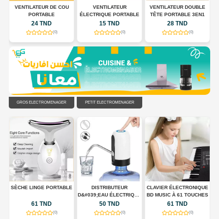
 À
VENTILATEUR DE COU
VENTILATEUR
VENTILATEUR DOUBLE
,
PORTABLE
ÉLECTRIQUE PORTABLE
TÊTE PORTABLE 3EN1
24 TND
15 TND
28 TND
(0)
(0)
(0)
GROS ÉLECTROMÉNAGER
PETIT ÉLECTROMÉNAGER
UX
SÈCHE LINGE PORTABLE
DISTRIBUTEUR
CLAVIER ÉLECTRONIQUE
D&#039;EAU ÉLECTRIQUE
BD MUSIC À 61 TOUCHES
PORTABLE USB
61 TND
50 TND
61 TND
RECHARGEABLE
(0)
(0)
(0)