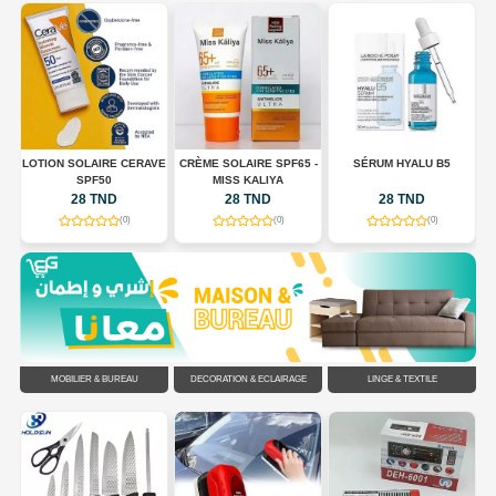
LOTION SOLAIRE CERAVE
CRÈME SOLAIRE SPF65 -
SÉRUM HYALU B5
E
SPF50
MISS KALIYA
ES
28 TND
28 TND
28 TND
(0)
(0)
(0)
MOBILIER & BUREAU
DÉCORATION & ÉCLAIRAGE
LINGE & TEXTILE