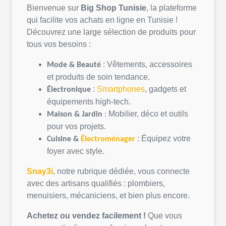
Bienvenue sur
Big Shop
Tunisie
, la
plateforme
qui
facilite
vos
achats
en
ligne
en
Tunisie
!
Découvrez
une
large
sélection
de
produits
pour
tous
vos
besoins
:
:
Vêtements
,
accessoires
Mode &
Beauté
et
produits
de
soin
tendance.
:
Smartphones
, gadgets et
Électronique
équipements
high-tech.
Mobilier,
déco
et
outils
Maison &
Jardin
:
pour
vos
projets
.
:
Équipez
votre
Cuisine &
Électroménager
foyer avec style.
Snay3i
,
notre
rubrique
dédiée
,
vous
connecte
avec des artisans
qualifiés
:
plombiers
,
menuisiers,
mécaniciens
, et bien plus encore.
Achetez
ou
vendez
facilement
!
Que
vous