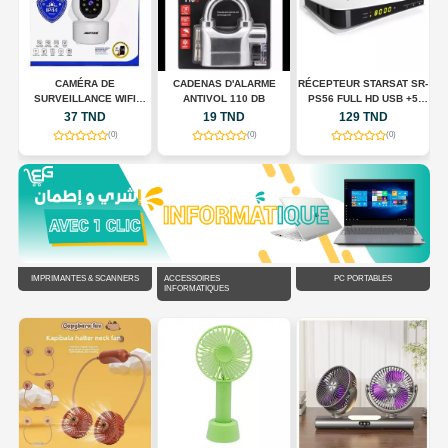
CAMÉRA DE
CADENAS D'ALARME
RÉCEPTEUR STARSAT SR-
SURVEILLANCE WIFI
ANTIVOL 110 DB
PS56 FULL HD USB +5
N
INTELLIGENTE JORTAN
ABONNMONT
37 TND
19 TND
129 TND
JT-8183HJS
(0)
(0)
(0)
IMPRIMANTES & SCANNERS
ACCESSOIRES
PC PORTABLES
INFORMATIQUES