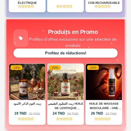
BD
ÉLECTRIQUE
COB RECHARGEABLE
(0)
(0)
(0)
HES
Produits en Promo
Profitez d’offres exclusives sur une sélection de
produits
Profitez de réductions!
-15%
-20%
-20%
-
 -
زيت الثوم الذكر الأسود
زيت القضّوم الطبيعي HUILE
HUILE DE MASSAGE
H
BA
DE LENTISQUE
MUSCULAIRE - ONE
A
PISTACHIER
TOUCH ACTIVE
19 TND
24 TND
26 TND
D
22 TND
30 TND
32 TND
(0)
(0)
(0)