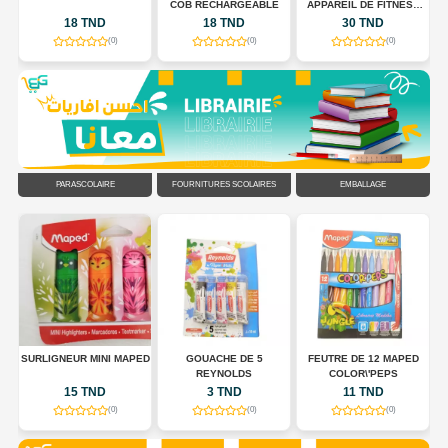
COB RECHARGEABLE
APPAREIL DE FITNESS
POUR TONIFIER LE
18 TND
18 TND
30 TND
CORPS
(0)
(0)
(0)
PARASCOLAIRE
FOURNITURES SCOLAIRES
EMBALLAGE
R
SURLIGNEUR MINI MAPED
GOUACHE DE 5
FEUTRE DE 12 MAPED
EU
REYNOLDS
COLOR\'PEPS
15 TND
3 TND
11 TND
(0)
(0)
(0)