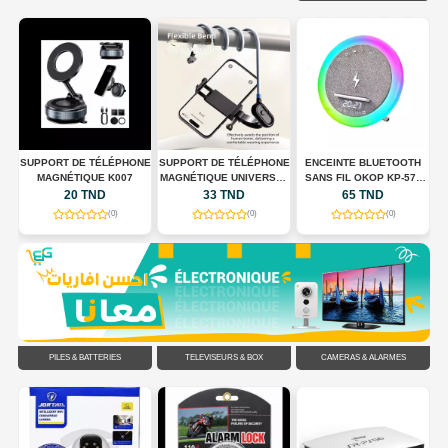
 +
SUPPORT DE TÉLÉPHONE
SUPPORT DE TÉLÉPHONE
ENCEINTE BLUETOOTH
S
MAGNÉTIQUE K007
MAGNÉTIQUE UNIVERSEL
SANS FIL OKOP KP-577
POUR TOUR DE COU
AVEC CHARGEUR SANS
20 TND
33 TND
65 TND
FLEXIBLE
FIL, HORLOGE LED ET
(0)
(0)
(0)
ÉCLAIRAGE RGB
PILES & BATTERIES
TÉLÉVISEURS & BOX
CAMÉRAS & ALARMES