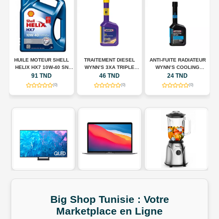
HUILE MOTEUR SHELL
TRAITEMENT DIESEL
ANTI-FUITE RADIATEUR
N
HELIX HX7 10W-40 SN
WYNN’S 3XA TRIPLE
WYNN’S COOLING
A
00
PLUS – 5 L
ACTION – 325 ML
SYSTEM STOP LEAK –
91 TND
46 TND
24 TND
325 ML
(0)
(0)
(0)
Big Shop
Tunisie
:
Votre
Marketplace
en
Ligne