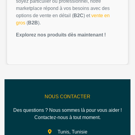
soyez
particulier
ou
professionnel
,
notre
marketplace
répond
à
vos
besoins
avec des
options de vente
en
détail
(
B2C
) et
vente
en
gros
(
B2B
).
Explorez
nos
produits
dès
maintenant
!
NOUS CONTACTER
Des questions ? Nous sommes là pour vous aider !
Contactez-nous à tout moment.
Tunis, Tunisie