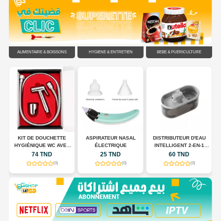
ALIMENTAIRE & BOISSONS
HYGIÈNE & ENTRETIEN
BÉBÉ & PUÉRICULTURE
C
KIT DE DOUCHETTE
ASPIRATEUR NASAL
DISTRIBUTEUR D'EAU
HYGIÉNIQUE WC AVEC
ÉLECTRIQUE
INTELLIGENT 2-EN-1
FLEXIBLE EN ACIER
POUR CHIENS ET CHATS
74 TND
25 TND
60 TND
INOXYDABLE
(0)
(0)
(0)