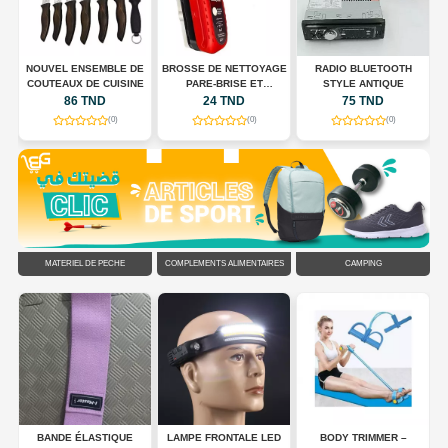
E
NOUVEL ENSEMBLE DE
BROSSE DE NETTOYAGE
RADIO BLUETOOTH
COUTEAUX DE CUISINE
PARE-BRISE ET
STYLE ANTIQUE
RÉTROVISEURS
86 TND
24 TND
75 TND
(0)
(0)
(0)
MATÉRIEL DE PÊCHE
COMPLÉMENTS ALIMENTAIRES
CAMPING
DS
BANDE ÉLASTIQUE
LAMPE FRONTALE LED
BODY TRIMMER –