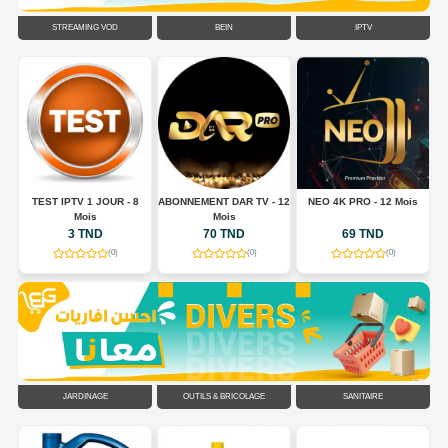
STREAMING VOD
BEIN
IPTV
TEST IPTV 1 JOUR - 8
ABONNEMENT DAR TV - 12
NEO 4K PRO - 12 Mois
A
Mois
Mois
3 TND
70 TND
69 TND
(0)
(0)
(0)
JARDINAGE
OUTILS & BRICOLAGE
SANITAIRE